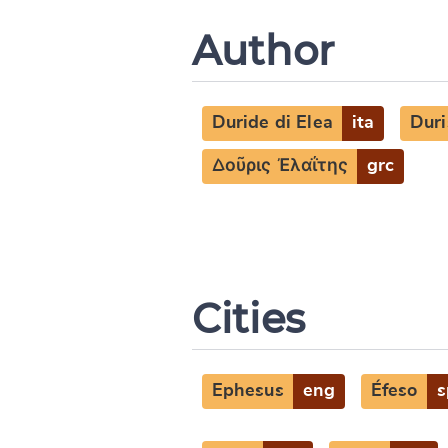
Author
Duride di Elea
ita
Duri
Δοῦρις Ἐλαΐτης
grc
Cities
Ephesus
eng
Éfeso
s