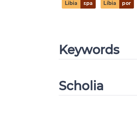
Libia
spa
Líbia
por
Change languag
Keywords
CANCEL
Scholia