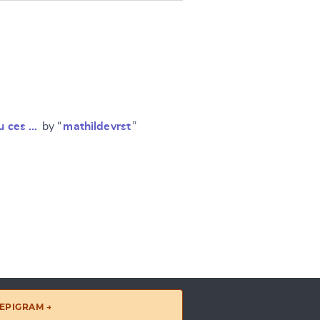
u ces …
by “
mathildevrst
”
EPIGRAM →