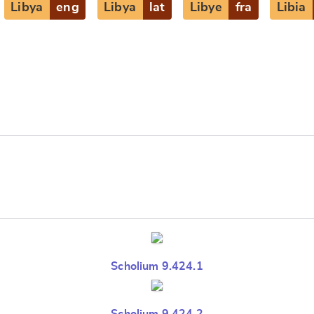
Libya
eng
Libya
lat
Libye
fra
Libia
e
Scholium 9.424.1