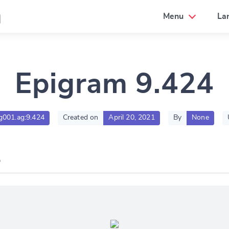
a
Menu
La
Epigram 9.424
lg001.ag:9.424
Created on
April 20, 2021
By
None