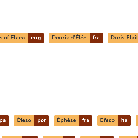
s of Elaea
eng
Douris d'Élée
fra
Duris Elai
pa
Éfeso
por
Éphèse
fra
Efeso
ita