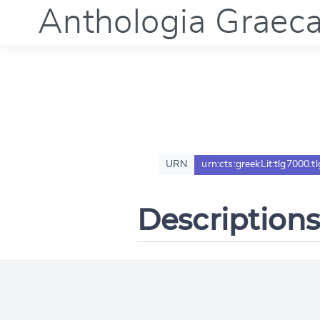
Anthologia Graec
URN
urn:cts:greekLit:tlg7000.t
Descriptions