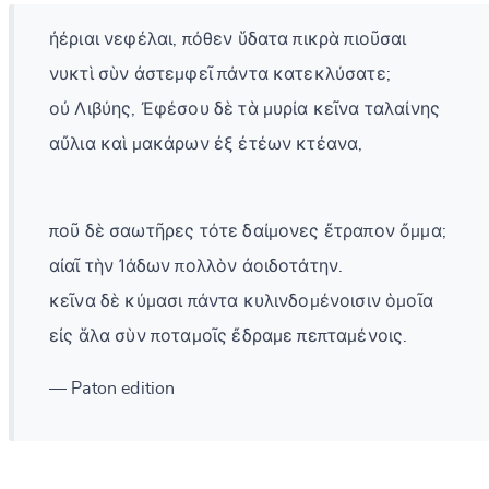
ἠέριαι νεφέλαι, πόθεν ὕδατα πικρὰ πιοῦσαι
νυκτὶ σὺν ἀστεμφεῖ πάντα κατεκλύσατε;
οὐ Λιβύης, Ἐφέσου δὲ τὰ μυρία κεῖνα ταλαίνης
αὔλια καὶ μακάρων ἐξ ἐτέων κτέανα,
ποῦ δὲ σαωτῆρες τότε δαίμονες ἔτραπον ὄμμα;
αἰαῖ τὴν Ἰάδων πολλὸν ἀοιδοτάτην.
κεῖνα δὲ κύμασι πάντα κυλινδομένοισιν ὁμοῖα
εἰς ἅλα σὺν ποταμοῖς ἔδραμε πεπταμένοις.
— Paton edition