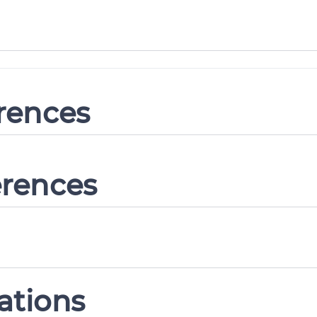
erences
erences
ations