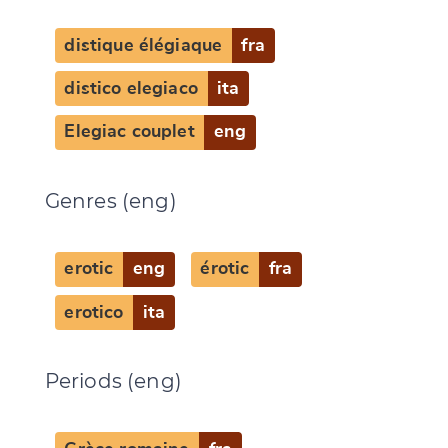
distique élégiaque
fra
distico elegiaco
ita
Elegiac couplet
eng
Genres (eng)
erotic
eng
érotic
fra
erotico
ita
Periods (eng)