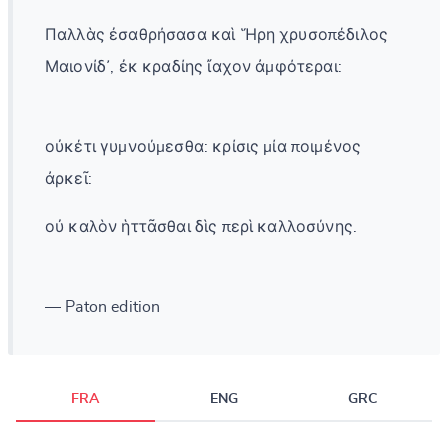
Παλλὰς ἐσαθρήσασα καὶ Ἥρη χρυσοπέδιλος
Μαιονίδ᾽, ἐκ κραδίης ἴαχον ἀμφότεραι:
οὐκέτι γυμνούμεσθα: κρίσις μία ποιμένος
ἀρκεῖ:
οὐ καλὸν ἡττᾶσθαι δὶς περὶ καλλοσύνης.
— Paton edition
FRA
ENG
GRC