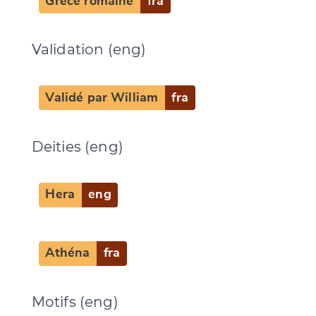
Grèce romaine
fra
Validation (eng)
Change language
Validé par William
fra
Deities (eng)
CANCEL
SUBMIT & CHANGE
Hera
eng
Athéna
fra
Motifs (eng)