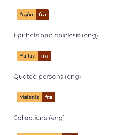
Agôn
fra
Epithets and epiclesis (eng)
Pallas
fra
Quoted persons (eng)
Maionis
fra
Collections (eng)