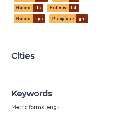
Rufino
ita
Rufinus
lat
Rufino
spa
Ῥουφῖνος
grc
Cities
Keywords
Metric forms (eng)