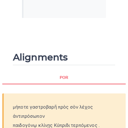
Alignments
POR
μήποτε
γαστροβαρῆ
πρὸς
σὸν
λέχος
ἀντιπρόσωπον
παιδογόνῳ
κλίνῃς
Κύπριδι
τερπόμενος
.