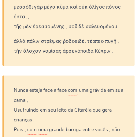
μεσσόθι
γὰρ
μέγα
κῦμα
καὶ
οὐκ
ὀλίγος
πόνος
ἔσται
,
τῆς
μὲν
ἐρεσσομένης
,
σοῦ
δὲ
σαλευομένου
.
ἀλλὰ
πάλιν
στρέψας
ῥοδοειδέι
τέρπεο
πυγῇ
,
τὴν
ἄλοχον
νομίσας
ἀρσενόπαιδα
Κύπριν
.
Nunca
esteja
face
a
face
com
uma
grávida
em
sua
cama
,
Usufruindo
em
seu
leito
da
Citaréia
que
gera
crianças
.
Pois
,
com
uma
grande
barriga
entre
vocês
,
não