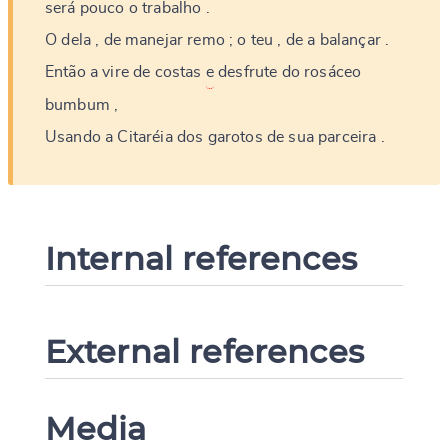
será
pouco
o
trabalho
.
O
dela
,
de
manejar
remo
;
o
teu
,
de
a
balançar
.
Então
a
vire
de
costas
e
desfrute
do
rosáceo
bumbum
,
Usando
a
Citaréia
dos
garotos
de
sua
parceira
.
Internal references
External references
Media