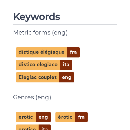
Keywords
Metric forms (eng)
distique élégiaque
fra
distico elegiaco
ita
Elegiac couplet
eng
Genres (eng)
erotic
eng
érotic
fra
erotico
ita