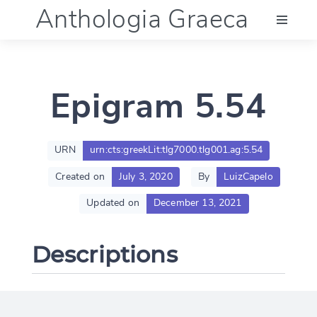
Anthologia Graeca
Menu
Epigram 5.54
Language (en)
Documentation
URN
urn:cts:greekLit:tlg7000.tlg001.ag:5.54
Created on
July 3, 2020
By
LuizCapelo
Account
Updated on
December 13, 2021
Descriptions