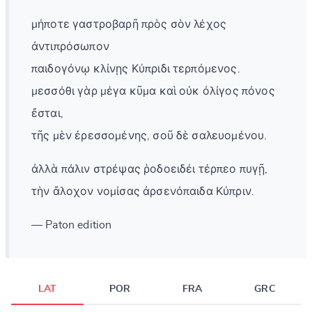
μήποτε γαστροβαρῆ πρὸς σὸν λέχος
ἀντιπρόσωπον
παιδογόνῳ κλίνῃς Κύπριδι τερπόμενος.
μεσσόθι γὰρ μέγα κῦμα καὶ οὐκ ὀλίγος πόνος
ἔσται,
τῆς μὲν ἐρεσσομένης, σοῦ δὲ σαλευομένου.
ἀλλὰ πάλιν στρέψας ῥοδοειδέι τέρπεο πυγῇ,
τὴν ἄλοχον νομίσας ἀρσενόπαιδα Κύπριν.
— Paton edition
LAT
POR
FRA
GRC