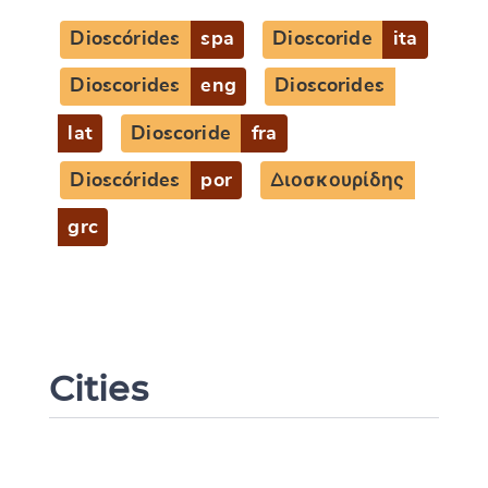
Dioscórides
spa
Dioscoride
ita
Dioscorides
eng
Dioscorides
lat
Dioscoride
fra
Dioscórides
por
Διοσκουρίδης
grc
Cities