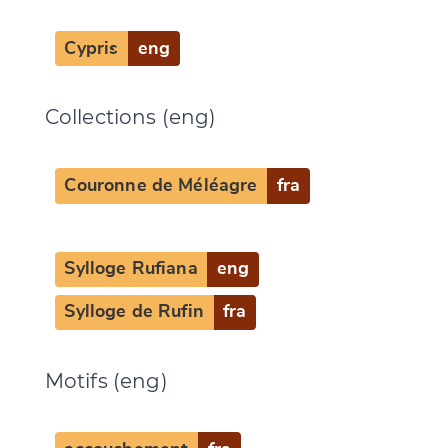
Cypris
eng
Collections (eng)
Couronne de Méléagre
fra
Sylloge Rufiana
eng
Sylloge de Rufin
fra
Motifs (eng)