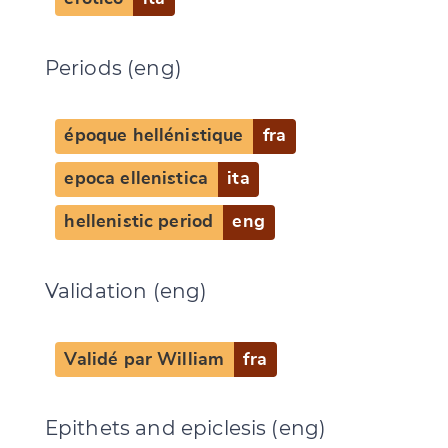
Periods (eng)
époque hellénistique
fra
epoca ellenistica
ita
hellenistic period
eng
Validation (eng)
Validé par William
fra
Epithets and epiclesis (eng)