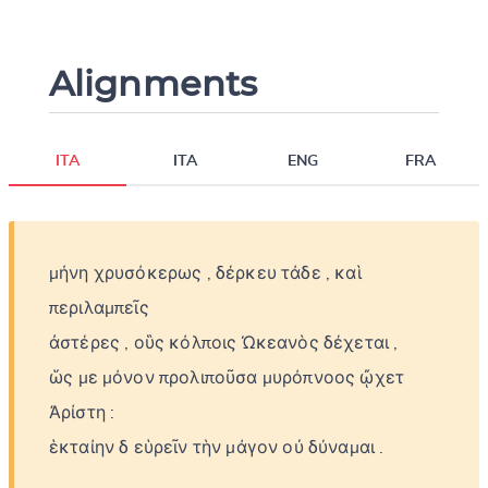
Alignments
ITA
ITA
ENG
FRA
μήνη
χρυσόκερως
,
δέρκευ
τάδε
,
καὶ
περιλαμπεῖς
ἀστέρες
,
οὓς
κόλποις
Ὠκεανὸς
δέχεται
,
ὥς
με
μόνον
προλιποῦσα
μυρόπνοος
ᾤχετ
Ἀρίστη
:
ἑκταίην
δ
εὑρεῖν
τὴν
μάγον
οὐ
δύναμαι
.