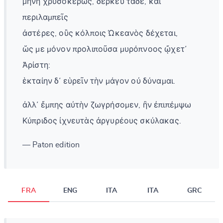
μήνη χρυσόκερως, δέρκευ τάδε, καὶ
περιλαμπεῖς
ἀστέρες, οὓς κόλποις Ὠκεανὸς δέχεται,
ὥς με μόνον προλιποῦσα μυρόπνοος ᾤχετ᾽
Ἀρίστη:
ἑκταίην δ᾽ εὑρεῖν τὴν μάγον οὐ δύναμαι.
ἀλλ᾽ ἔμπης αὐτὴν ζωγρήσομεν, ἢν ἐπιπέμψω
Κύπριδος ἰχνευτὰς ἀργυρέους σκύλακας.
— Paton edition
FRA
ENG
ITA
ITA
GRC