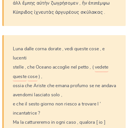
ἀλλ
ἔμπης
αὐτὴν
ζωγρήσομεν
,
ἢν
ἐπιπέμψω
Κύπριδος
ἰχνευτὰς
ἀργυρέους
σκύλακας
.
Luna
dalle
corna
dorate
,
vedi
queste
cose
,
e
lucenti
stelle
,
che
Oceano
accoglie
nel
petto
,
(
vedete
queste
cose
)
,
ossia
che
Ariste
che
emana
profumo
se
ne
andava
avendomi
lasciato
solo
,
e
che
il
sesto
giorno
non
riesco
a
trovare
l
’
incantatrice
?
Ma
la
cattureremo
in
ogni
caso
,
qualora
[
io
]