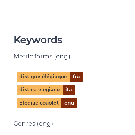
Keywords
Metric forms (eng)
distique élégiaque
fra
distico elegiaco
ita
Elegiac couplet
eng
Genres (eng)