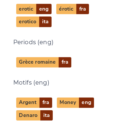
erotic
eng
érotic
fra
erotico
ita
Periods (eng)
Grèce romaine
fra
Motifs (eng)
Argent
fra
Money
eng
Denaro
ita