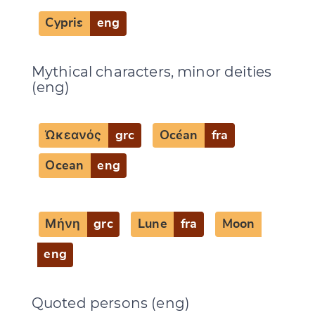
Cypris
eng
Mythical characters, minor deities
(eng)
Ὠκεανός
grc
Océan
fra
Ocean
eng
Μήνη
grc
Lune
fra
Moon
eng
Quoted persons (eng)