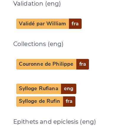
Validation (eng)
Validé par William
fra
Collections (eng)
Couronne de Philippe
fra
Sylloge Rufiana
eng
Sylloge de Rufin
fra
Epithets and epiclesis (eng)