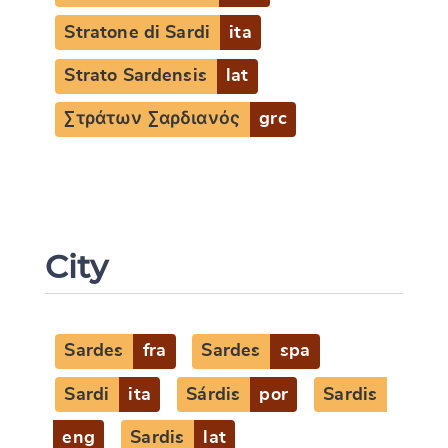
Stratone di Sardi
ita
Strato Sardensis
lat
Στράτων Σαρδιανός
grc
City
Sardes
fra
Sardes
spa
Sardi
ita
Sárdis
por
Sardis
eng
Sardis
lat