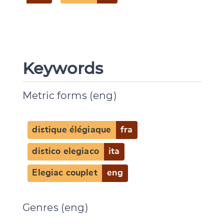
Keywords
Metric forms (eng)
distique élégiaque
fra
distico elegiaco
ita
Elegiac couplet
eng
Genres (eng)