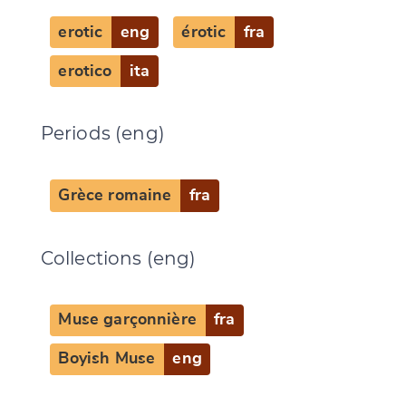
erotic
eng
érotic
fra
erotico
ita
Change language
Periods (eng)
CANCEL
SUBMIT & CHANGE
Grèce romaine
fra
Collections (eng)
Muse garçonnière
fra
Boyish Muse
eng