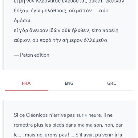
εἰ μὴ νῦν Κλεόνικος ἐλεύσεται, οὐκέτ᾽ ἐκεῖνον
δέξομ᾽ ἐγὼ μελάθροις, οὐ μὰ τὸν — οὐκ
ὀμόσω.
εἰ γὰρ ὄνειρον ἰδὼν οὐκ ἤλυθεν, εἶτα παρείη
αὔριον, οὐ παρὰ τὴν σήμερον ὀλλύμεθα.
— Paton edition
FRA
ENG
GRC
Si ce Cléonicos n’arrive pas sur « heure, il ne
remettra plus les pieds dans ma maison, non, par
le… ; mais ne jurons pas ! … S’il avait pu venir à la