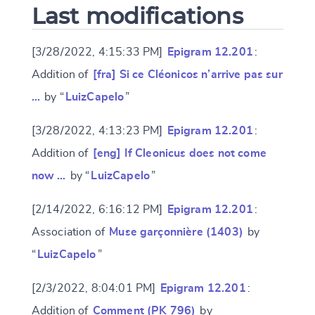
Last modifications
[3/28/2022, 4:15:33 PM]
Epigram 12.201
:
Addition of
[fra] Si ce Cléonicos n’arrive pas sur
…
by “
LuizCapelo
”
[3/28/2022, 4:13:23 PM]
Epigram 12.201
:
Addition of
[eng] If Cleonicus does not come
now …
by “
LuizCapelo
”
[2/14/2022, 6:16:12 PM]
Epigram 12.201
:
Association of
Muse garçonnière (1403)
by
“
LuizCapelo
”
[2/3/2022, 8:04:01 PM]
Epigram 12.201
:
Addition of
Comment (PK 796)
by