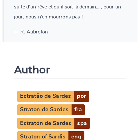
suite d’un rêve et qu’il soit là demain… ; pour un
jour, nous n’en mourrons pas !
— R. Aubreton
Author
Estratão de Sardes
por
Straton de Sardes
fra
Estratón de Sardes
spa
Straton of Sardis
eng