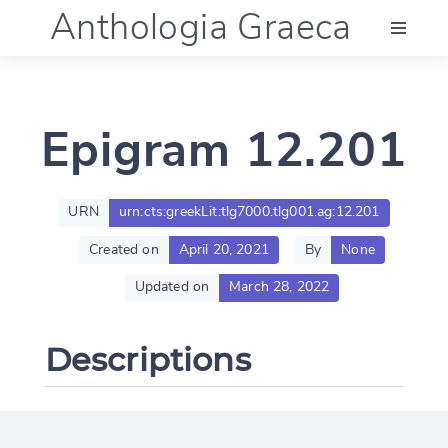
Anthologia Graeca
Menu
Epigram 12.201
Language (en)
Documentation
URN
urn:cts:greekLit:tlg7000.tlg001.ag:12.201
Created on
April 20, 2021
By
None
Account
Updated on
March 28, 2022
Descriptions