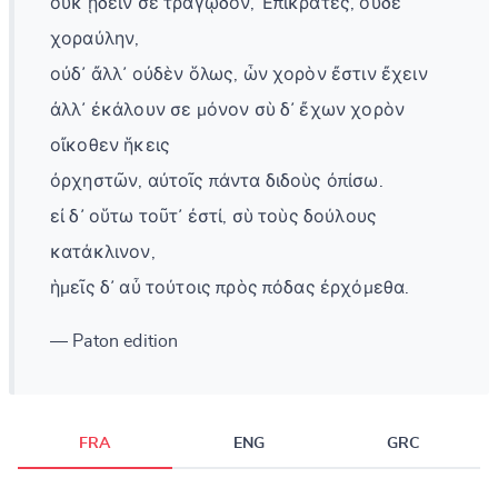
οὐκ ᾔδειν σε τραγῳδόν, Ἐπίκρατες, οὐδὲ
χοραύλην,
οὐδ᾽ ἄλλ᾽ οὐδὲν ὅλως, ὧν χορὸν ἔστιν ἔχειν
ἀλλ᾽ ἐκάλουν σε μόνον σὺ δ᾽ ἔχων χορὸν
οἴκοθεν ἥκεις
ὀρχηστῶν, αὐτοῖς πάντα διδοὺς ὀπίσω.
εἰ δ᾽ οὕτω τοῦτ᾽ ἐστί, σὺ τοὺς δούλους
κατάκλινον,
ἡμεῖς δ᾽ αὖ τούτοις πρὸς πόδας ἐρχόμεθα.
— Paton edition
FRA
ENG
GRC