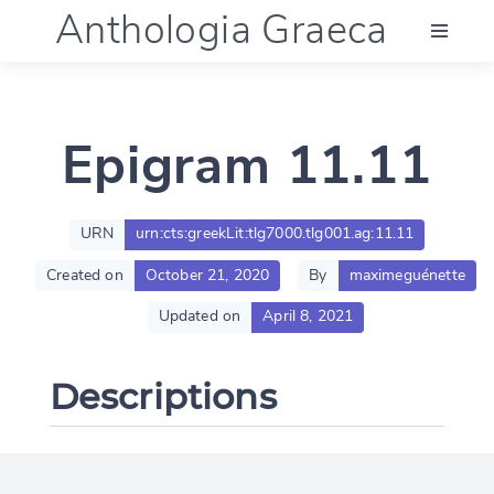
Anthologia Graeca
Menu
Epigram 11.11
Language (en)
Documentation
URN
urn:cts:greekLit:tlg7000.tlg001.ag:11.11
Created on
October 21, 2020
By
maximeguénette
Account
Updated on
April 8, 2021
Descriptions