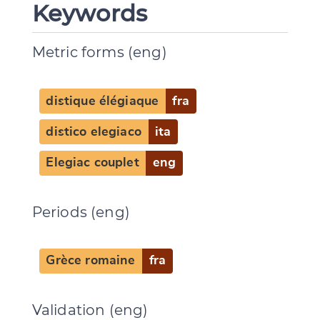
Keywords
Metric forms (eng)
distique élégiaque
fra
distico elegiaco
ita
Elegiac couplet
eng
Periods (eng)
Grèce romaine
fra
Validation (eng)