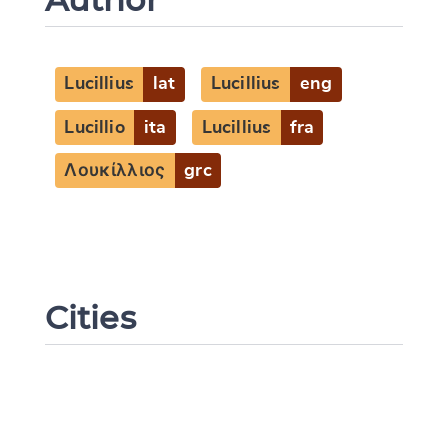
Lucillius
lat
Lucillius
eng
Lucillio
ita
Lucillius
fra
Λουκίλλιος
grc
Cities