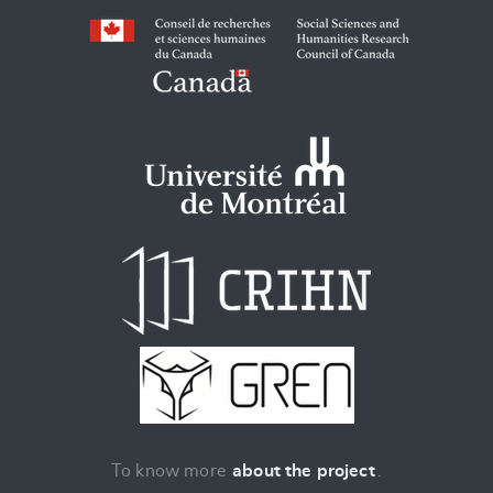
To know more
about the project
.