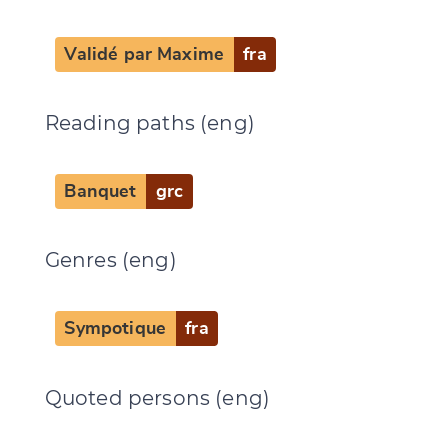
Validé par Maxime
fra
Reading paths (eng)
Banquet
grc
Genres (eng)
Sympotique
fra
Quoted persons (eng)
Change language