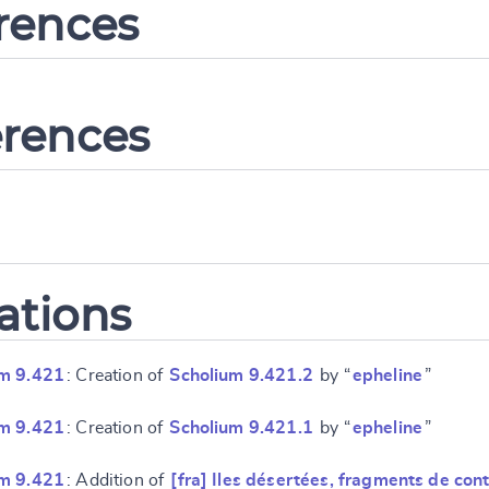
erences
erences
ations
m 9.421
: Creation of
Scholium 9.421.2
by “
epheline
”
m 9.421
: Creation of
Scholium 9.421.1
by “
epheline
”
m 9.421
: Addition of
[fra] Iles désertées, fragments de con