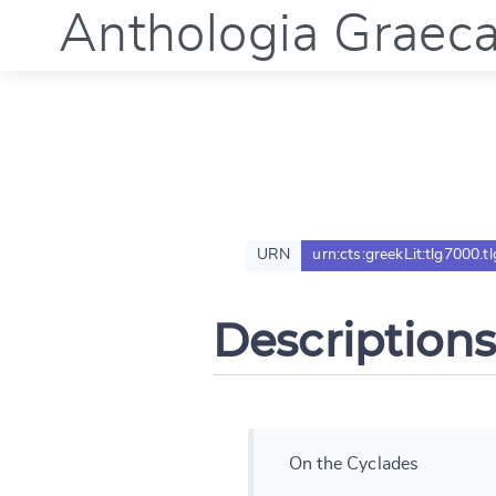
Anthologia Graec
URN
urn:cts:greekLit:tlg7000.t
Descriptions
On the Cyclades