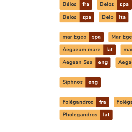
Délos
fra
Delos
spa
Delos
spa
Delo
ita
mar Egeo
spa
Mar Eg
Aegaeum mare
lat
ma
Aegean Sea
eng
Aega
Change languag
Siphnos
eng
Folégandros
fra
Folég
Pholegandros
lat
CANCEL