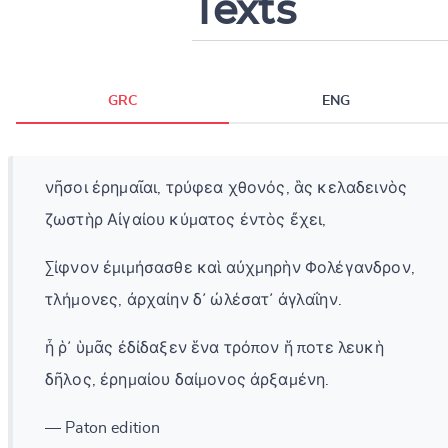
Texts
GRC
ENG
νῆσοι ἐρημαῖαι, τρύφεα χθονός, ἃς κελαδεινὸς
ζωστὴρ Αἰγαίου κύματος ἐντὸς ἔχει,
Σίφνον ἐμιμήσασθε καὶ αὐχμηρὴν Φολέγανδρον,
τλήμονες, ἀρχαίην δ᾽ ὠλέσατ᾽ ἀγλαΐην.
ἦ ῥ᾽ ὑμᾶς ἐδίδαξεν ἕνα τρόπον ἥ ποτε λευκὴ
δῆλος, ἐρημαίου δαίμονος ἀρξαμένη.
— Paton edition