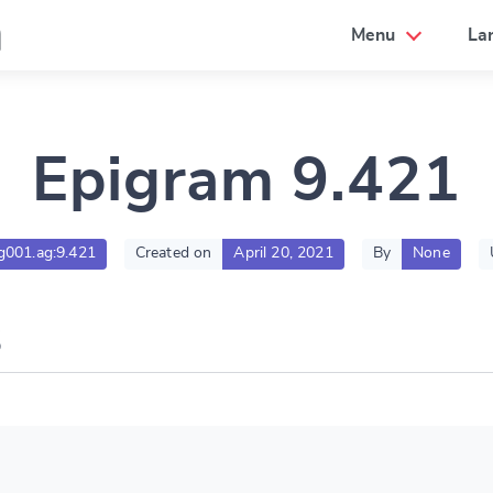
a
Menu
La
Epigram 9.421
lg001.ag:9.421
Created on
April 20, 2021
By
None