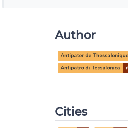
Author
Antipater de Thessaloniqu
Antipatro di Tessalonica
i
Cities