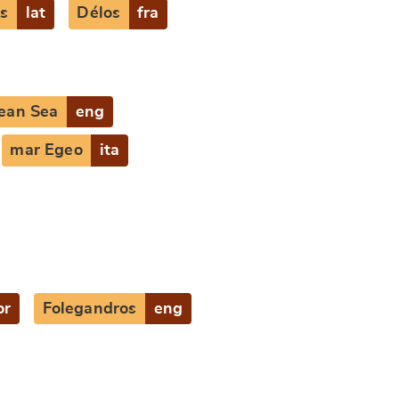
s
lat
Délos
fra
ean Sea
eng
mar Egeo
ita
or
Folegandros
eng
SUBMIT & CHANGE