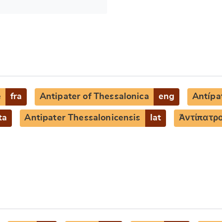
e
fra
Antipater of Thessalonica
eng
Antípa
ta
Antipater Thessalonicensis
lat
Ἀντίπατρ