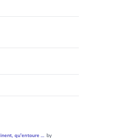
tinent, qu'entoure …
by