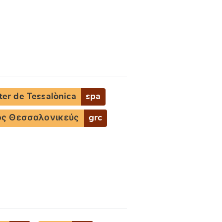
ter de Tessalònica
spa
ος Θεσσαλονικεύς
grc