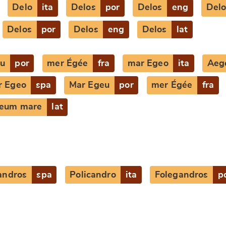
Delo
ita
Delos
por
Delos
eng
Delo
Delos
por
Delos
eng
Delos
lat
eu
por
mer Égée
fra
mar Egeo
ita
Aeg
r Egeo
spa
Mar Egeu
por
mer Égée
fra
eum mare
lat
e
andros
spa
Policandro
ita
Folegandros
p