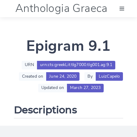
Anthologia Graeca
Menu
Epigram 9.1
Language (en)
Documentation
URN
urn:cts:greekLit:tlg7000.tlg001.ag:9.1
Created on
June 24, 2020
By
LuizCapelo
Account
Updated on
March 27, 2023
Descriptions