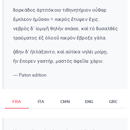
δορκάδος ἀρτιτόκοιο τιθηνητήριον οὖθαρ
ἔμπλεον ἠμῦσαν ^ πικρὸς ἔτυψεν ἔχις.
νεβρὸς δ᾽ ἰομιγῆ θηλὴν σπάσε, καὶ τὸ δυσαλθὲς
τραύματος ἐξ ὀλοοῦ πικρὸν ἔβροξε γάλα.
ᾄδην δ᾽ ἠλλάξαντο, καὶ αὐτίκα νηλέι μοίρῃ,
ἣν ἔπορεν γαστήρ, μαστὸς ἀφεῖλε χάριν.
— Paton edition
FRA
ITA
CMN
ENG
GRC