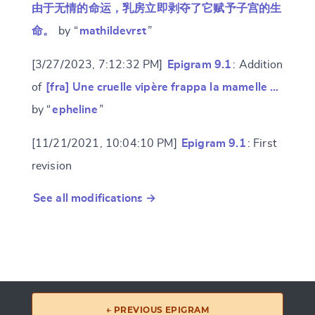
由于无情的命运，乳房立即剥夺了它赋予子宫的生
命。
by “
mathildevrst
”
[3/27/2023, 7:12:32 PM]
Epigram 9.1
: Addition
of
[fra] Une cruelle vipère frappa la mamelle …
by “
epheline
”
[11/21/2021, 10:04:10 PM]
Epigram 9.1
: First
revision
See all modifications →
← PREVIOUS EPIGRAM