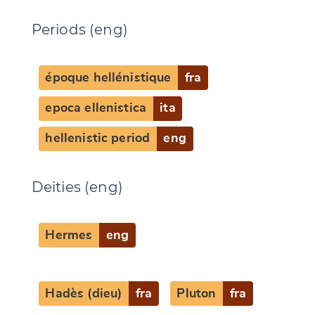
Periods (eng)
époque hellénistique
fra
epoca ellenistica
ita
hellenistic period
eng
Deities (eng)
Hermes
eng
Change language
Hadès (dieu)
fra
Pluton
fra