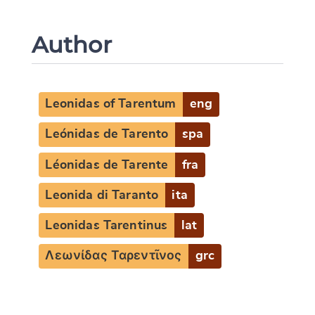
Author
Leonidas of Tarentum
eng
Leónidas de Tarento
spa
Léonidas de Tarente
fra
Leonida di Taranto
ita
Leonidas Tarentinus
lat
Λεωνίδας Ταρεντῖνος
grc