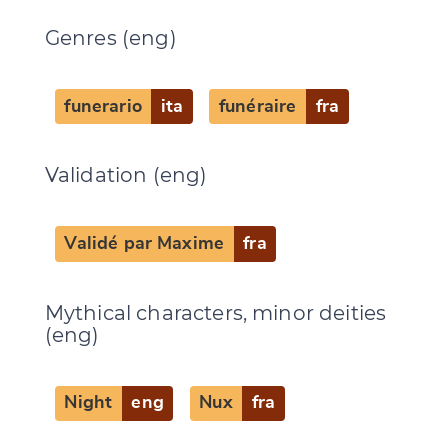
Genres (eng)
CANCEL
SUBMIT & CHANGE
funerario
ita
funéraire
fra
Validation (eng)
Validé par Maxime
fra
Mythical characters, minor deities
(eng)
Night
eng
Nux
fra