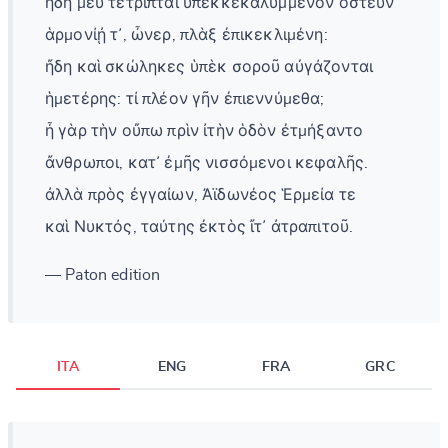
ἤδη μευ τέτριπται ὑπεκκεκαλυμμένον ὀστεῦν
ἁρμονίᾐ τ᾽, ὦνερ, πλὰξ ἐπικεκλιμένη:
ἤδη καὶ σκώληκες ὑπὲκ σοροῦ αὐγάζονται
ἡμετέρης: τί πλέον γῆν ἐπιεννύμεθα;
ἦ γὰρ τὴν οὔπω πρὶν ἰτὴν ὁδὸν ἐτμήξαντο
ἄνθρωποι, κατ᾽ ἐμῆς νισσόμενοι κεφαλῆς.
ἀλλὰ πρὸς ἐγγαίων, Ἀϊδωνέος Ἑρμεία τε
καὶ Νυκτός, ταύτης ἐκτὸς ἴτ᾽ ἀτραπιτοῦ.
— Paton edition
ITA
ENG
FRA
GRC