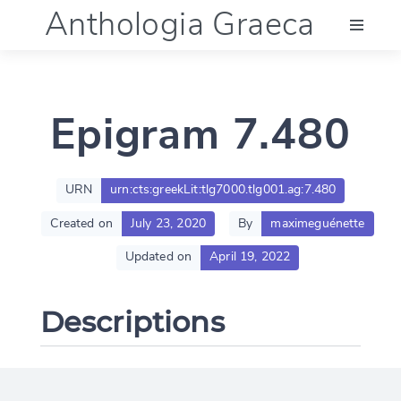
Anthologia Graeca
Menu
Epigram 7.480
Language (en)
Documentation
URN
urn:cts:greekLit:tlg7000.tlg001.ag:7.480
Created on
July 23, 2020
By
maximeguénette
Account
Updated on
April 19, 2022
Descriptions