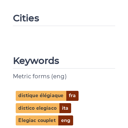
Cities
Keywords
Metric forms (eng)
distique élégiaque
fra
distico elegiaco
ita
Elegiac couplet
eng