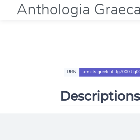
Anthologia Graec
URN
urn:cts:greekLit:tlg7000.tlg0
Descriptions