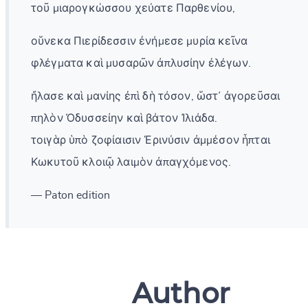
τοῦ μιαρογκώσσου χεύατε Παρθενίου,
οὕνεκα Πιερίδεσσιν ἐνήμεσε μυρία κεῖνα
φλέγματα καὶ μυσαρῶν ἀπλυσίην ἐλέγων.
ἤλασε καὶ μανίης ἐπὶ δὴ τόσον, ὥστ᾽ ἀγορεῦσαι
πηλὸν Ὀδυσσείην καὶ βάτον Ἰλιάδα.
τοιγὰρ ὑπὸ ζοφίαισιν Ἐρινύσιν ἀμμέσον ἧπται
Κωκυτοῦ κλοιῷ λαιμὸν ἀπαγχόμενος.
— Paton edition
Author