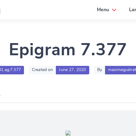
a
Menu
La
Epigram 7.377
01.ag:7.377
Created on
June 27, 2020
By
maximeguénet