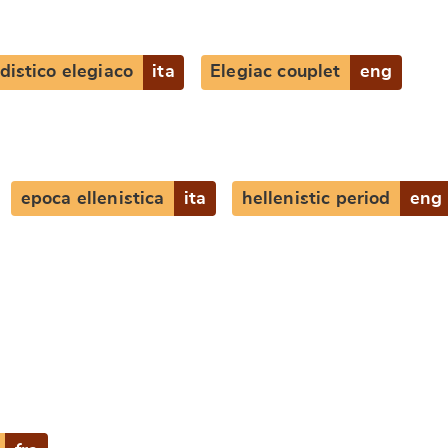
distico elegiaco
ita
Elegiac couplet
eng
epoca ellenistica
ita
hellenistic period
eng
e