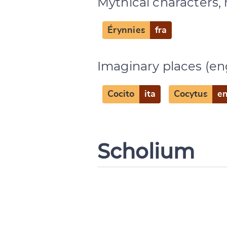
Mythical characters, 
Érynnies
fra
Imaginary places (en
Cocito
ita
Cocytus
e
Scholium