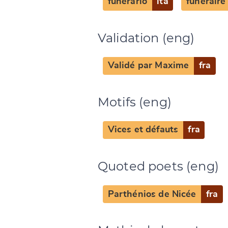
funerario
ita
funéraire
CANCEL
Validation (eng)
Validé par Maxime
fra
Motifs (eng)
Vices et défauts
fra
Quoted poets (eng)
Parthénios de Nicée
fra