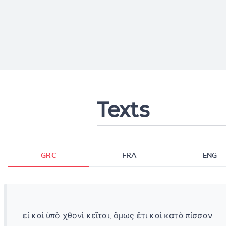
Texts
GRC
FRA
ENG
εἰ καὶ ὑπὸ χθονὶ κεῖται, ὅμως ἔτι καὶ κατὰ πίσσαν