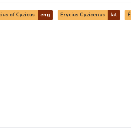
cius of Cyzicus
eng
Erycius Cyzicenus
lat
É