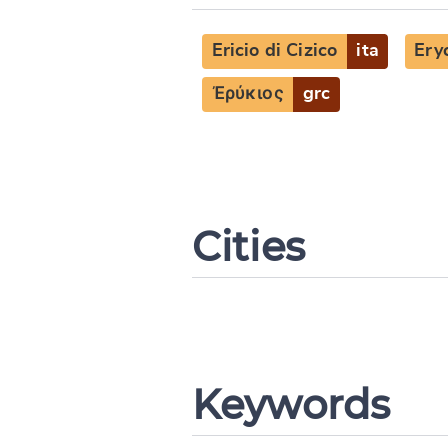
Ericio di Cizico
ita
Ery
Ἐρύκιος
grc
Cities
Keywords