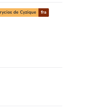
rycios de Cyzique
fra