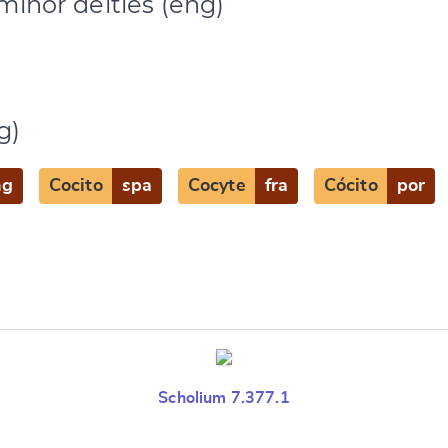
minor deities (eng)
g)
ng
Cocito
spa
Cocyte
fra
Cócito
por
Scholium 7.377.1