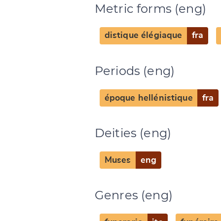
Metric forms (eng)
distique élégiaque
fra
Periods (eng)
époque hellénistique
fra
Deities (eng)
Muses
eng
Change languag
Genres (eng)