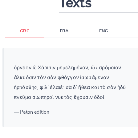
Texts
GRC
FRA
ENG
ὄρνεον ὦ Χάρισιν μεμελημένον, ὦ παρόμοιον
ἀλκυόσιν τὸν σὸν φθόγγον ἰσωσάμενον,
ἡρπάσθης, φίλ᾽ ἐλαιέ: σὰ δ᾽ ἤθεα καὶ τὸ σὸν ἡδὺ
πνεῦμα σιωπηραὶ νυκτὸς ἔχουσιν ὁδοί.
— Paton edition