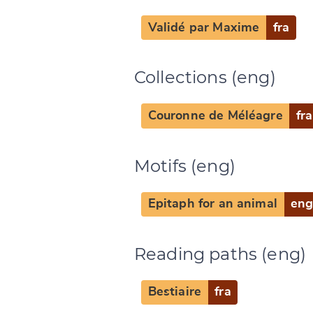
Validé par Maxime
fra
CANCEL
Collections (eng)
Couronne de Méléagre
fra
Motifs (eng)
Epitaph for an animal
en
Reading paths (eng)
Bestiaire
fra