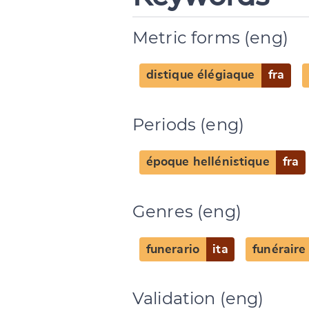
Metric forms (eng)
distique élégiaque
fra
Periods (eng)
époque hellénistique
fra
Genres (eng)
funerario
ita
funéraire
Change languag
Validation (eng)