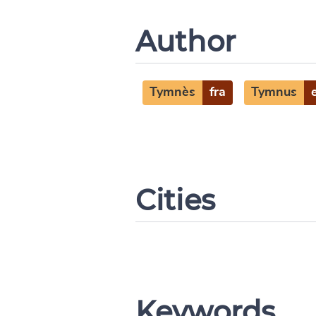
Author
Tymnès
fra
Tymnus
Cities
Keywords