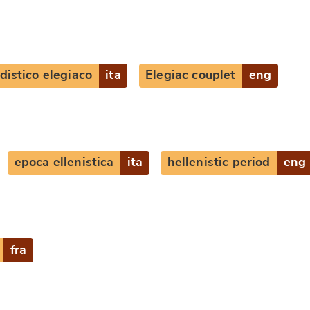
distico elegiaco
ita
Elegiac couplet
eng
epoca ellenistica
ita
hellenistic period
eng
fra
e