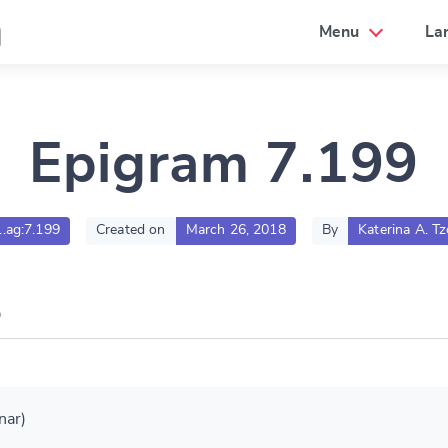
a
Menu
La
Epigram 7.199
1.ag:7.199
Created on
March 26, 2018
By
Katerina A. Tz
nar)