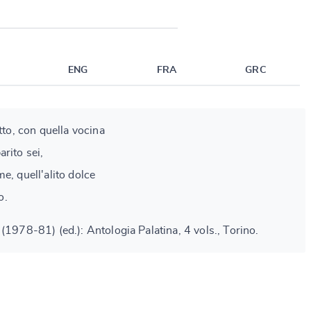
ENG
FRA
GRC
tto, con quella vocina
rito sei,
e, quell'alito dolce
o.
(1978-81) (ed.): Antologia Palatina, 4 vols., Torino.