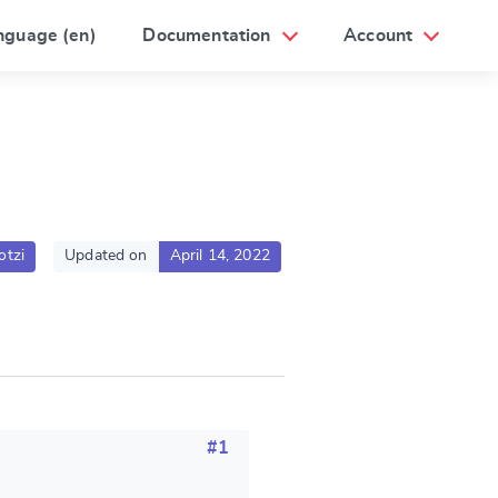
nguage (en)
Documentation
Account
otzi
Updated on
April 14, 2022
#1