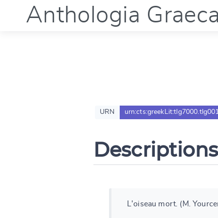
Anthologia Graec
URN
urn:cts:greekLit:tlg7000.tlg00
Descriptions
L'oiseau mort. (M. Yource