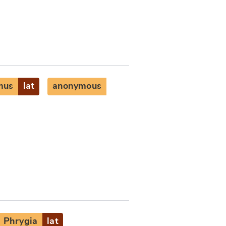
mus
lat
anonymous
Phrygia
lat