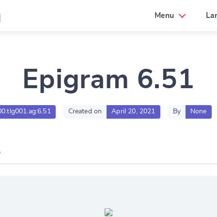
a
Menu
La
Epigram 6.51
00.tlg001.ag:6.51
Created on
April 20, 2021
By
None