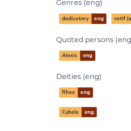
Genres (eng)
CANCEL
dedicatory
eng
votif 
Quoted persons (eng
Alexis
eng
Deities (eng)
Rhea
eng
Cybele
eng