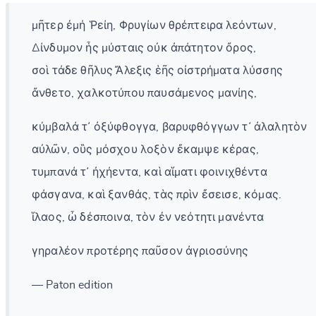
μῆτερ ἐμή Ῥείη, Φρυγίων θρέπτειρα λεόντων,
Δίνδυμον ἧς μύσταις οὐκ ἀπάτητον ὄρος,
σοὶ τάδε θῆλυς Ἄλεξις ἑῆς οἰστρήματα λύσσης
ἄνθετο, χαλκοτύπου παυσάμενος μανίης,
κύμβαλά τ᾽ ὀξύφθογγα, βαρυφθόγγων τ᾽ ἀλαλητὸν
αὐλῶν, οὓς μόσχου λοξὸν ἔκαμψε κέρας,
τυμπανά τ᾽ ἠχήεντα, καὶ αἵματι φοινιχθέντα
φάσγανα, καὶ ξανθάς, τὰς πρὶν ἔσεισε, κόμας.
ἵλαος, ὦ δέσποινα, τὸν ἐν νεότητι μανέντα
γηραλέον προτέρης παῦσον ἀγριοσύνης
— Paton edition