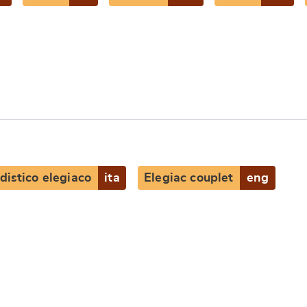
distico elegiaco
ita
Elegiac couplet
eng
e