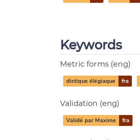
Keywords
Metric forms (eng)
distique élégiaque
fra
Validation (eng)
Change languag
Validé par Maxime
fra