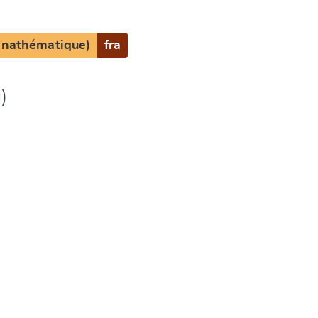
(anathématique)
fra
)