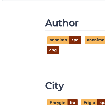
Author
anónimo
spa
anonimo
eng
City
Phrygie
fra
Frigia
sp