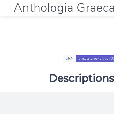
Anthologia Graec
URN
urn:cts:greekLit:tlg70
Descriptions