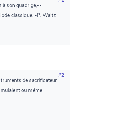
#1
s à son quadrige,--
riode classique. -P. Waltz
#2
truments de sacrificateur
 simulaient ou même