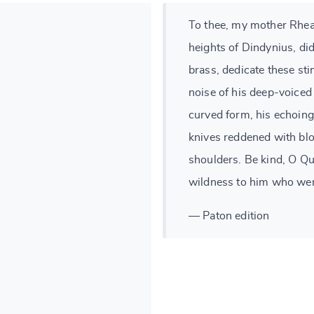
To thee, my mother Rhea,
heights of Dindynius, di
brass, dedicate these st
noise of his deep-voiced 
curved form, his echoing
knives reddened with blo
shoulders. Be kind, O Qu
wildness to him who wen
— Paton edition