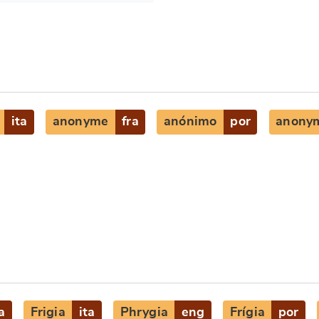
ita
anonyme
fra
anónimo
por
anony
a
Frigia
ita
Phrygia
eng
Frígia
por