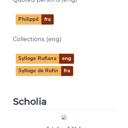
Change language
Philippê
fra
Collections (eng)
CANCEL
SUBMIT & CHANGE
Sylloge Rufiana
eng
Sylloge de Rufin
fra
Scholia