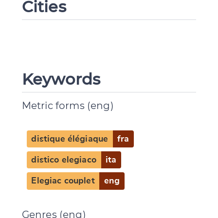
Cities
Keywords
Metric forms (eng)
distique élégiaque
fra
distico elegiaco
ita
Elegiac couplet
eng
Genres (eng)