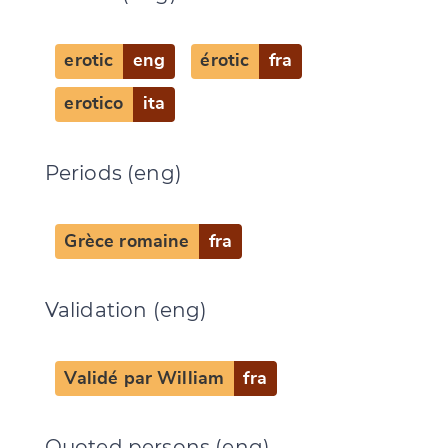
erotic
eng
érotic
fra
erotico
ita
Periods (eng)
Grèce romaine
fra
Validation (eng)
Validé par William
fra
Quoted persons (eng)