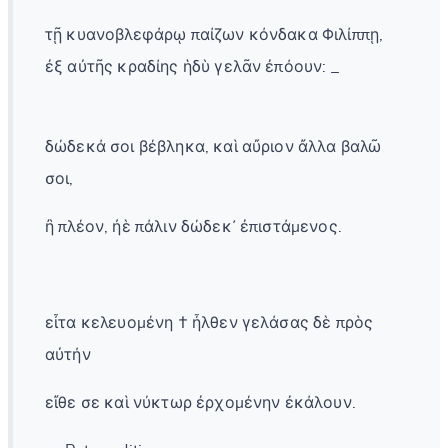
τῇ κυανοβλεφάρῳ παίζων κόνδακα Φιλίππῃ,
ἐξ αὐτῆς κραδίης ἡδὺ γελᾶν ἐπόουν: _
δώδεκά σοι βέβληκα, καὶ αὔριον ἄλλα βαλῶ
σοι,
ἢ πλέον, ἠὲ πάλιν δώδεκ᾽ ἐπιστάμενος.
εἶτα κελευομένη † ἦλθεν γελάσας δὲ πρὸς
αὐτήν
εἴθε σε καὶ νύκτωρ ἐρχομένην ἐκάλουν.