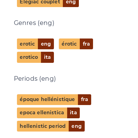
Elegiac couplet
eng
Genres (eng)
erotic
eng
érotic
fra
erotico
ita
Periods (eng)
époque hellénistique
fra
epoca ellenistica
ita
hellenistic period
eng