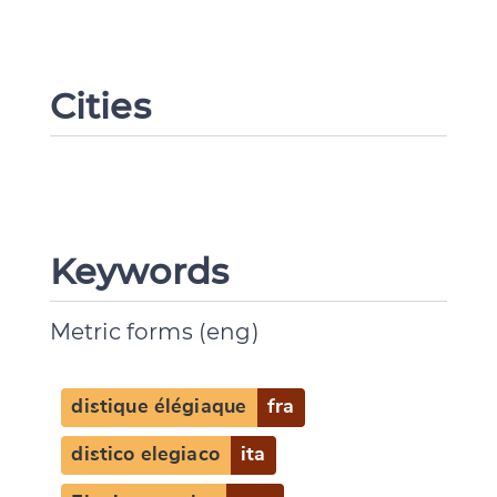
Cities
Keywords
Metric forms (eng)
distique élégiaque
fra
distico elegiaco
ita