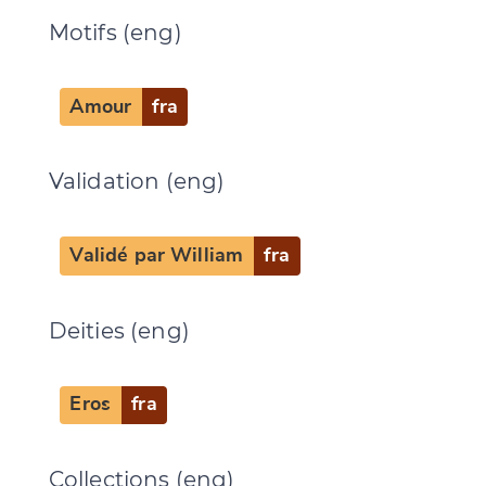
Motifs (eng)
Amour
fra
Change language
Validation (eng)
Validé par William
fra
CANCEL
SUBMIT & CHANGE
Deities (eng)
Eros
fra
Collections (eng)