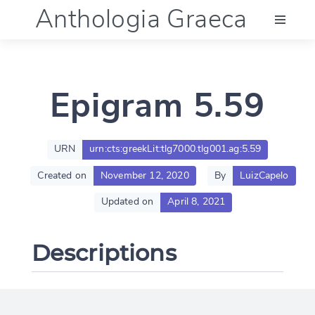
Anthologia Graeca
Menu
Epigram 5.59
Language (en)
Documentation
URN
urn:cts:greekLit:tlg7000.tlg001.ag:5.59
Created on
November 12, 2020
By
LuizCapelo
Account
Updated on
April 8, 2021
Descriptions