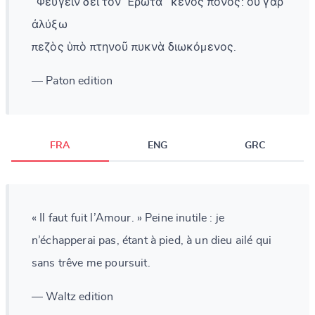
"Φεύγειν δεῖ τὸν Ἔρωτα" κενὸς πόνος: οὐ γὰρ
ἀλύξω
πεζὸς ὑπὸ πτηνοῦ πυκνὰ διωκόμενος.
— Paton edition
FRA
ENG
GRC
« Il faut fuit l’Amour. » Peine inutile : je
n’échapperai pas, étant à pied, à un dieu ailé qui
sans trêve me poursuit.
— Waltz edition