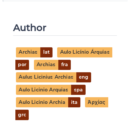
Author
Archias
lat
Aulo Licínio Árquias
por
Archias
fra
Aulus Licinius Archias
eng
Aulo Licinio Arquias
spa
Aulo Licinio Archia
ita
Ἀρχίας
grc