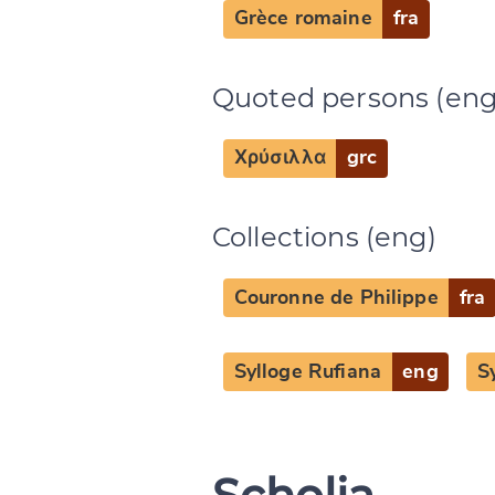
Grèce romaine
fra
CANCEL
Quoted persons (eng
Χρύσιλλα
grc
Collections (eng)
Couronne de Philippe
fra
Sylloge Rufiana
eng
S