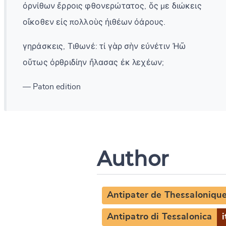
ὀρνίθων ἔρροις φθονερώτατος, ὅς με διώκεις
οἴκοθεν εἰς πολλοὺς ἠιθέων ὀάρους.
γηράσκεις, Τιθωνέ: τί γὰρ σὴν εὐνέτιν Ἠῶ
οὕτως ὀρθριδίην ἤλασας ἐκ λεχέων;
— Paton edition
Author
Antipater de Thessaloniqu
Antipatro di Tessalonica
i