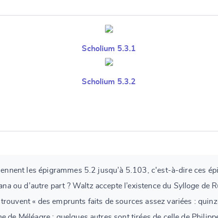
Scholium 5.3.1
Scholium 5.3.2
tiennent les épigrammes 5.2 jusqu’à 5.103, c'est-à-dire ces é
iana
ou d’autre part ? Waltz accepte l’existence du
Sylloge
de Ru
rouvent « des emprunts faits de sources assez variées : quinze
ne
de Méléagre ; quelques autres sont tirées de celle de Philipp