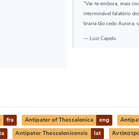
"Vai-te embora, mais inv
interminável falatório d
tiraria tão cedo Aurora, 
— Luiz Capelo
e
fra
Antipater of Thessalonica
eng
Antípa
ta
Antipater Thessalonicensis
lat
Ἀντίπατρ