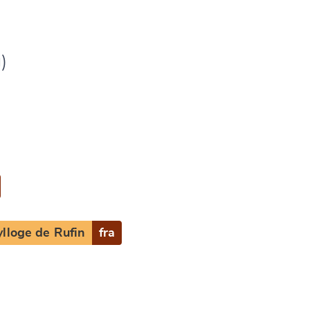
)
ylloge de Rufin
fra