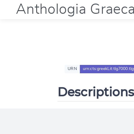
Anthologia Graec
URN
urn:cts:greekLit:tlg7000.tl
Descriptions