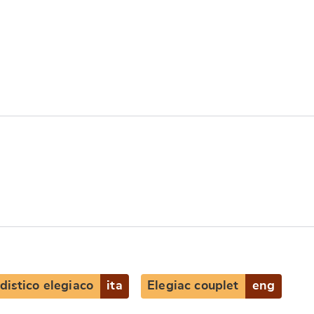
distico elegiaco
ita
Elegiac couplet
eng