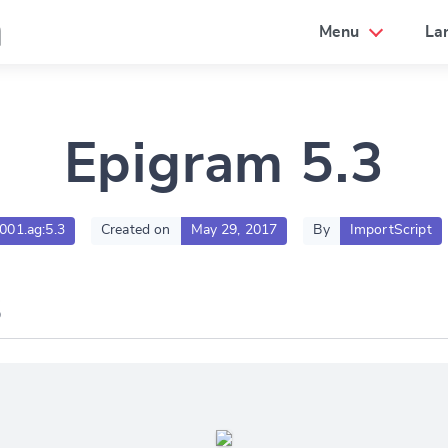
a
Menu
La
Epigram 5.3
g001.ag:5.3
Created on
May 29, 2017
By
ImportScript