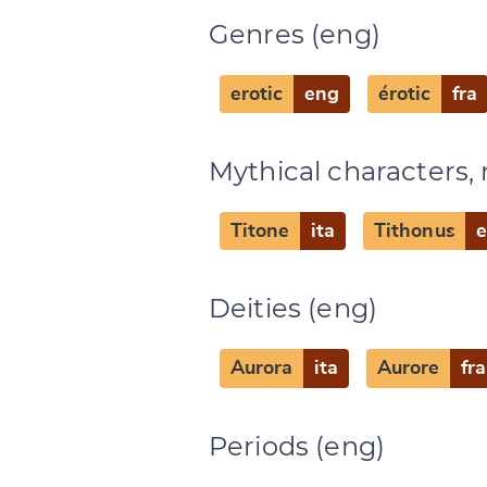
Genres (eng)
erotic
eng
érotic
fra
Mythical characters, 
Titone
ita
Tithonus
Deities (eng)
Aurora
ita
Aurore
fra
Change languag
Periods (eng)