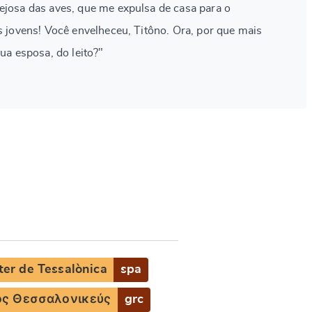
ejosa das aves, que me expulsa de casa para o
os jovens! Você envelheceu, Titôno. Ora, por que mais
sua esposa, do leito?"
ter de Tessalònica
spa
ος Θεσσαλονικεύς
grc