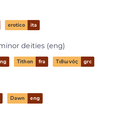
erotico
ita
minor deities (eng)
eng
Tithon
fra
Τιθωνός
grc
Dawn
eng
e