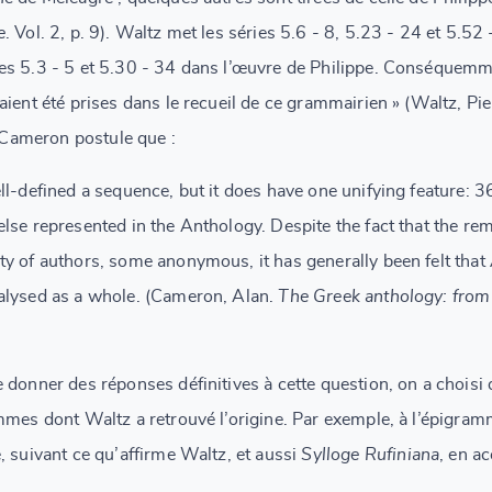
e
. Vol. 2, p. 9). Waltz met les séries 5.6 - 8, 5.23 - 24 et 5.52
s 5.3 - 5 et 5.30 - 34 dans l’œuvre de Philippe. Conséquemment,
ient été prises dans le recueil de ce grammairien » (Waltz, Pie
, Cameron postule que :
ll-defined a sequence, but it does have one unifying feature: 3
lse represented in the Anthology. Despite the fact that the re
y of authors, some anonymous, it has generally been felt that
alysed as a whole. (Cameron, Alan.
The Greek anthology: from
 donner des réponses définitives à cette question, on a choisi
mmes dont Waltz a retrouvé l’origine. Par exemple, à l’épigra
, suivant ce qu’affirme Waltz, et aussi
Sylloge Rufiniana
, en a