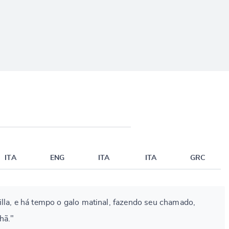
ITA
ENG
ITA
ITA
GRC
lla, e há tempo o galo matinal, fazendo seu chamado,
hã."