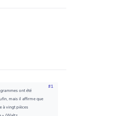
#1
pigrammes ont été
fin, mais il affirme que
 à vingt pièces
e » (Waltz,