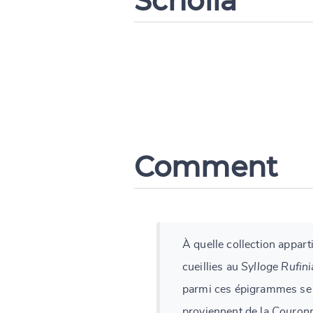
Scholia
Comment
À quelle collection appar
cueillies au
Sylloge Rufin
parmi ces épigrammes se t
proviennent de la
Couron