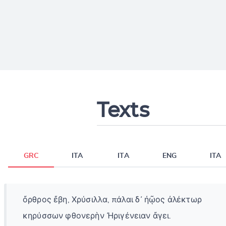
Texts
GRC
ITA
ITA
ENG
ITA
ὄρθρος ἔβη, Χρύσιλλα, πάλαι δ᾽ ἠῷος ἀλέκτωρ
κηρύσσων φθονερὴν Ἠριγένειαν ἄγει.