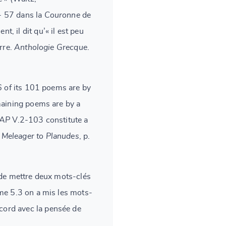
 - 57 dans la
Couronne
de
 il dit qu’« il est peu
rre.
Anthologie Grecque
.
6 of its 101 poems are by
maining poems are by a
AP
V.2-103 constitute a
 Meleager to Planudes
, p.
 de mettre deux mots-clés
mme 5.3 on a mis les mots-
ccord avec la pensée de