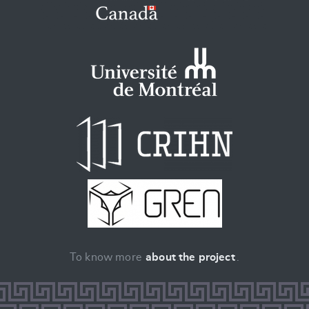
To know more
about the project
.