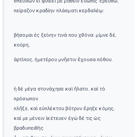
σπεύδων εἰ φιλέει με μαθεῖν εὐῶπις Ἐρευθώ,
πείραζον κραδίην πλάσματι κερδαλέῳ:
βήσομαι ἐς ξείνην τινά που χθόνα: μίμνε δέ,
κούρη,
ἀρτίπος, ἡμετέρου μνῆστιν ἔχουσα πόθου.
ἡ δὲ μέγα στονάχησε καὶ ἥλατο, καὶ τὸ
πρόσωπον
πλῆξε, καὶ εὐπλέκτου βότρυν ἔρηξε κόμης,
καί με μένειν ἱκέτευεν ἐγὼ δέ τις ὡς
βραδυπειθὴς