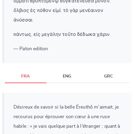
ὄμματι θρυπτομένῳ συγκατένευσα μόνον.
ὄλβιος ἐς πόθον εἰμί: τὸ γὰρ μενέαινον
ἀνύσσαι
πάντως, εἰς μεγάλην τοῦτο δέδωκα χάριν.
— Paton edition
FRA
ENG
GRC
Désireux de savoir si la belle Éreuthô m’aimait, je
recourus pour éprouver son cœur à une ruse
habile : « je vais quelque part à l’étranger ; quant à