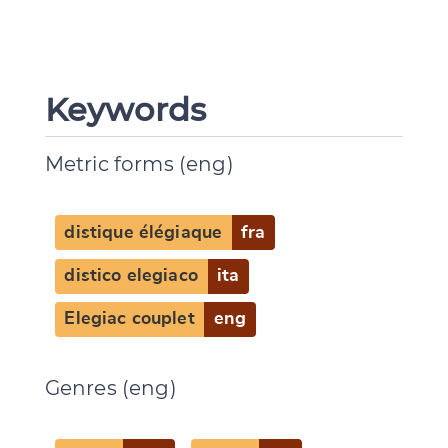
Keywords
Metric forms (eng)
Change language
distique élégiaque
fra
distico elegiaco
ita
CANCEL
SUBMIT & CHANGE
Elegiac couplet
eng
Genres (eng)