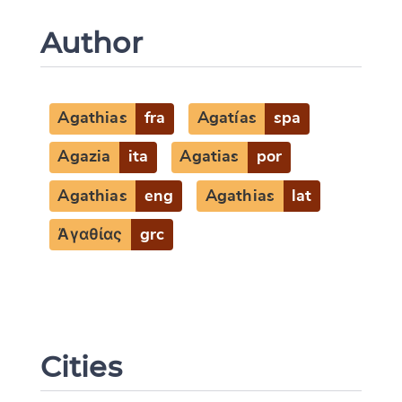
Author
Agathias
fra
Agatías
spa
Agazia
ita
Agatias
por
Agathias
eng
Agathias
lat
Ἀγαθίας
grc
Cities