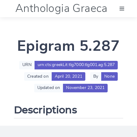
Anthologia Graeca
Menu
Epigram 5.287
Language (en)
Documentation
URN
urn:cts:greekLit:tlg7000.tlg001.ag:5.287
Created on
April 20, 2021
By
None
Account
Updated on
November 23, 2021
Descriptions