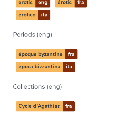
erotic
eng
érotic
fra
erotico
ita
Periods (eng)
époque byzantine
fra
epoca bizzantina
ita
Collections (eng)
Cycle d'Agathias
fra