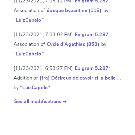
[11/23/2021, 7:03:12 PM]
Epigram 5.287
:
Association of
époque byzantine (116)
by
“
LuizCapelo
”
[11/23/2021, 7:03:02 PM]
Epigram 5.287
:
Association of
Cycle d'Agathias (858)
by
“
LuizCapelo
”
[11/23/2021, 6:58:27 PM]
Epigram 5.287
:
Addition of
[fra] Désireux de savoir si la belle …
by “
LuizCapelo
”
See all modifications →