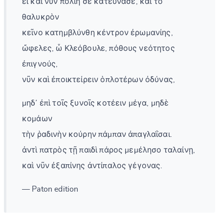
εἰ καὶ νῦν πολιή σε κατεύνασε, καὶ τὸ
θαλυκρὸν
κεῖνο κατημβλύνθη κέντρον ἐρωμανίης,
ὤφελες, ὦ Κλεόβουλε, πόθους νεότητος
ἐπιγνούς,
νῦν καὶ ἐποικτείρειν ὁπλοτέρων ὀδύνας,
μηδ᾽ ἐπὶ τοῖς ξυνοῖς κοτέειν μέγα, μηδὲ
κομάων
τὴν ῥαδινὴν κούρην πάμπαν ἀπαγλαΐσαι.
ἀντὶ πατρὸς τῇ παιδὶ πάρος μεμέλησο ταλαίνῃ,
καὶ νῦν ἐξαπίνης ἀντίπαλος γέγονας.
— Paton edition