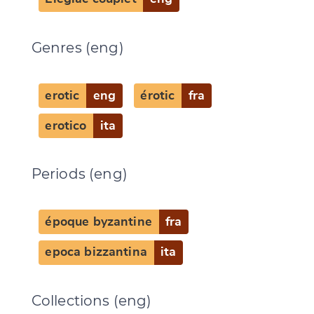
Genres (eng)
erotic
eng
érotic
fra
erotico
ita
Periods (eng)
époque byzantine
fra
epoca bizzantina
ita
Collections (eng)