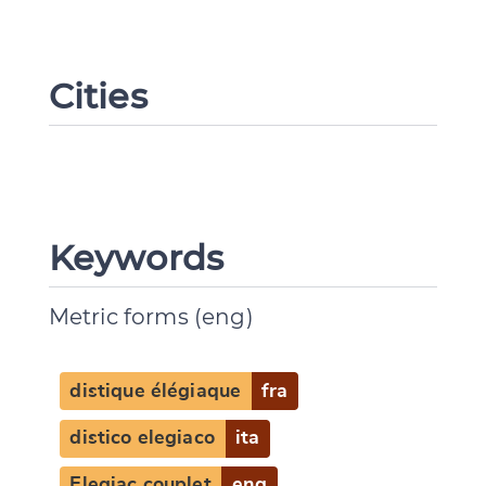
Cities
Keywords
Metric forms (eng)
Change language
distique élégiaque
fra
distico elegiaco
ita
CANCEL
SUBMIT & CHANGE
Elegiac couplet
eng