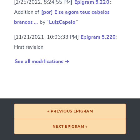
[2/25/2022, 8:24:55 PM]
Epigram 5.220
:
Addition of
[por] E se agora teus cabelos
brancos …
by “
LuizCapelo
”
[11/21/2021, 10:03:33 PM]
Epigram 5.220
:
First revision
See all modifications →
← PREVIOUS EPIGRAM
NEXT EPIGRAM →