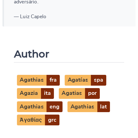
adversário.
— Luiz Capelo
Author
Agathias
fra
Agatías
spa
Agazia
ita
Agatias
por
Agathias
eng
Agathias
lat
Ἀγαθίας
grc