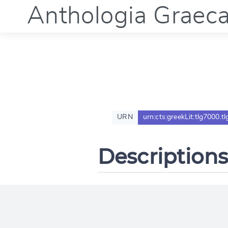
Anthologia Graec
URN
urn:cts:greekLit:tlg7000.t
Descriptions