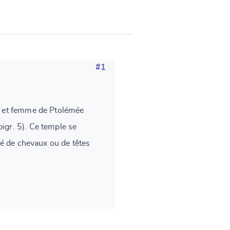
#1
 I et femme de Ptolémée
igr. 5). Ce temple se
rné de chevaux ou de têtes