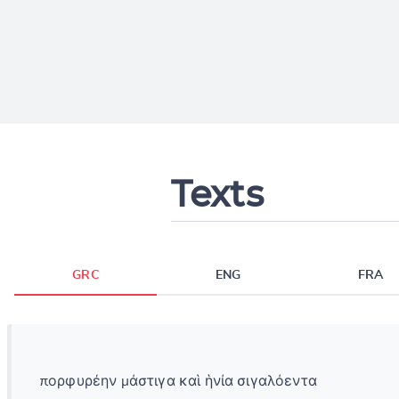
Texts
GRC
ENG
FRA
πορφυρέην μάστιγα καὶ ἡνία σιγαλόεντα