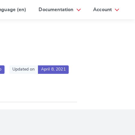
nguage (en)
Documentation
Account
o
Updated on
April 8, 2021