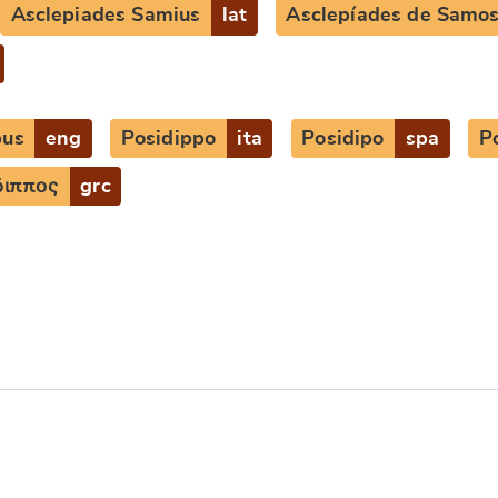
Asclepiades Samius
lat
Asclepíades de Samo
pus
eng
Posidippo
ita
Posidipo
spa
P
διππος
grc