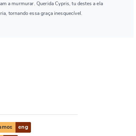
m a murmurar. Querida Cypris, tu destes a ela
ria, tornando essa graça inesquecível.
Samos
eng