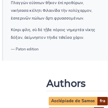
Πλαγγὼν εὐίππων θῆκεν ἐπὶ προθύρων,
νικήσασα κέλητι Φιλαινίδα τὴν πολύχαρμον,
ἑσπερινῶν πώλων ἄρτι φρυασσομένων.
Κύπρι φίλη, σὺ δὲ τῇδε πόροις νημερτέα νίκης
δόξαν, ἀείμνηστον τήνδε τιθεῖσα χάριν.
— Paton edition
Authors
Asclépiade de Samos
fra