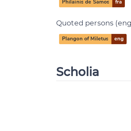
Philainis de Samos
fra
Quoted persons (eng
Plangon of Miletus
eng
Scholia