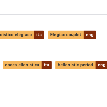
distico elegiaco
ita
Elegiac couplet
eng
epoca ellenistica
ita
hellenistic period
eng
e