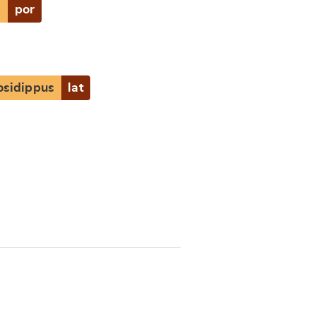
s
por
osidippus
lat