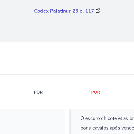
Codex Palatinus 23 p. 117
POR
POR
O escuro chicote et as b
bons cavalos após vencer