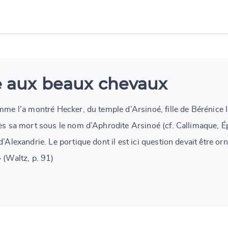
e aux beaux chevaux
omme l’a montré Hecker, du temple d’Arsinoé, fille de Bérénice
rès sa mort sous le nom d’Aphrodite Arsinoé (cf. Callimaque, Ép
d’Alexandrie. Le portique dont il est ici question devait être o
 (Waltz, p. 91)