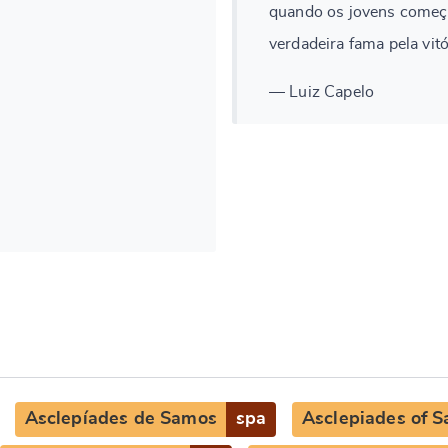
quando os jovens começa
verdadeira fama pela vitó
— Luiz Capelo
Asclepíades de Samos
spa
Asclepiades of 