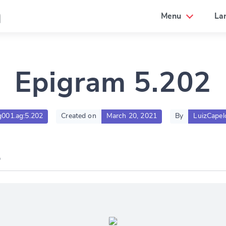
a
Menu
La
Epigram 5.202
lg001.ag:5.202
Created on
March 20, 2021
By
LuizCapel