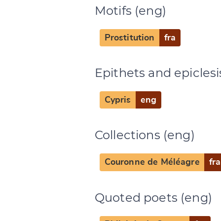
Motifs (eng)
CANCEL
Prostitution
fra
Epithets and epiclesi
Cypris
eng
Collections (eng)
Couronne de Méléagre
fra
Quoted poets (eng)