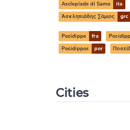
Asclepiade di Samo
ita
Ἀσκληπιάδης Σάμιος
grc
Posidippe
fra
Posidip
Posidippos
por
Ποσεί
Cities