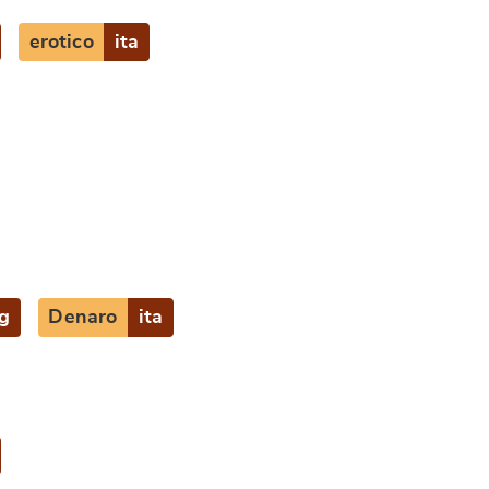
erotico
ita
g
Denaro
ita
e