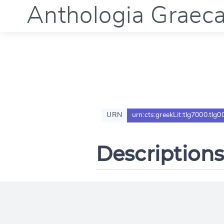
Anthologia Graec
URN
urn:cts:greekLit:tlg7000.tlg0
Descriptions