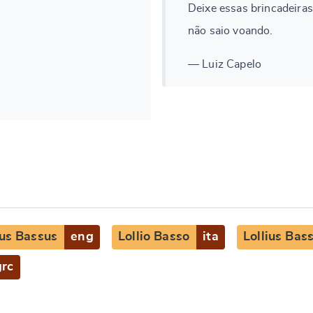
Deixe essas brincadeiras
não saio voando.
— Luiz Capelo
ius Bassus
eng
Lollio Basso
ita
Lollius Bas
grc