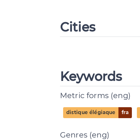
Cities
Keywords
Metric forms (eng)
distique élégiaque
fra
Genres (eng)