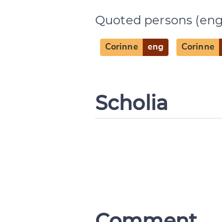
Quoted persons (eng
CANCEL
Corinne
eng
Corinne
Scholia
Comment