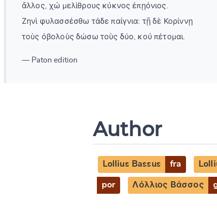
ἄλλος, χὠ μελίθρους κύκνος ἐπῃόνιος.
Ζηνὶ φυλασσέσθω τάδε παίγνια: τῇ δὲ Κορίννῃ
τοὺς ὀβολοὺς δώσω τοὺς δύο, κοὐ πέτομαι.
— Paton edition
Author
Lollius Bassus
fra
Loll
por
Λόλλιος Βάσσος