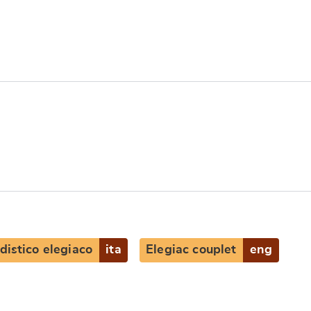
distico elegiaco
ita
Elegiac couplet
eng