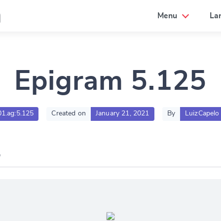
a
Menu
La
Epigram 5.125
01.ag:5.125
Created on
January 21, 2021
By
LuizCapelo