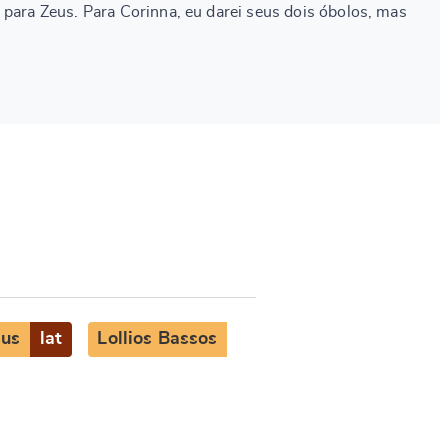
 para Zeus. Para Corinna, eu darei seus dois óbolos, mas
sus
lat
Lollios Bassos