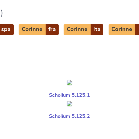
)
spa
Corinne
fra
Corinne
ita
Corinne
Scholium 5.125.1
Scholium 5.125.2