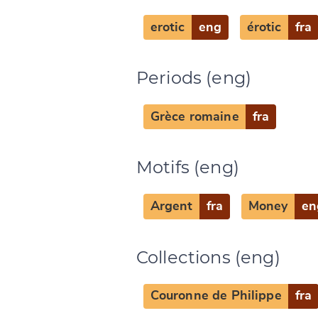
erotic
eng
érotic
fra
Periods (eng)
Grèce romaine
fra
Motifs (eng)
Argent
fra
Money
en
Collections (eng)
Change languag
Couronne de Philippe
fra