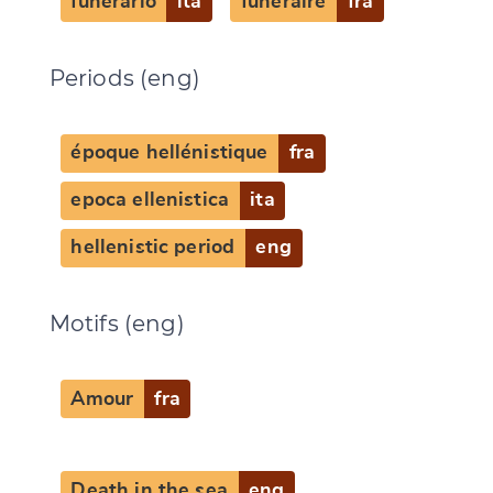
funerario
ita
funéraire
fra
Periods (eng)
époque hellénistique
fra
epoca ellenistica
ita
hellenistic period
eng
Motifs (eng)
Amour
fra
Death in the sea
eng