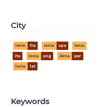
City
Ionie
fra
Jonia
spa
Ionia
ita
Ionia
eng
Jônia
por
Ionia
lat
Keywords