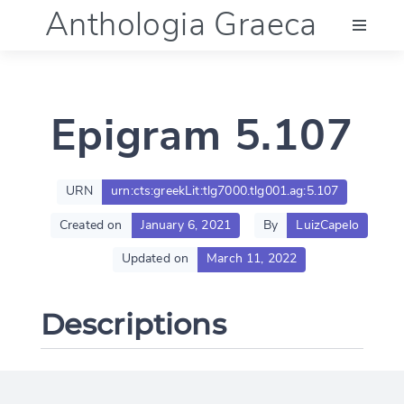
Anthologia Graeca
Menu
Epigram 5.107
Language (en)
Documentation
URN
urn:cts:greekLit:tlg7000.tlg001.ag:5.107
Created on
January 6, 2021
By
LuizCapelo
Account
Updated on
March 11, 2022
Descriptions