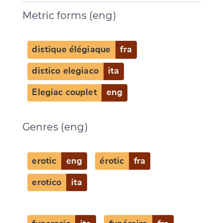
Metric forms (eng)
distique élégiaque
fra
distico elegiaco
ita
Elegiac couplet
eng
Genres (eng)
erotic
eng
érotic
fra
erotico
ita