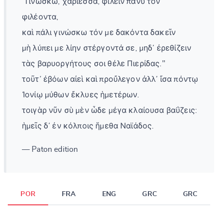
"Γινώσκω, χαρίεσσα, φιλεῖν πάνυ τὸν
φιλέοντα,
καὶ πάλι γινώσκω τόν με δακόντα δακεῖν
μὴ λύπει με λίην στέργοντά σε, μηδ᾽ ἐρεθίζειν
τὰς βαρυοργήτους σοι θέλε Πιερίδας."
τοῦτ᾽ ἐβόων αἰεὶ καὶ προὔλεγον ἀλλ᾽ ἴσα πόντῳ
Ἰονίῳ μύθων ἔκλυες ἡμετέρων.
τοιγὰρ νῦν σὺ μὲν ὧδε μέγα κλαίουσα βαΰζεις:
ἡμεῖς δ᾽ ἐν κόλποις ἥμεθα Ναϊάδος.
— Paton edition
POR
FRA
ENG
GRC
GRC