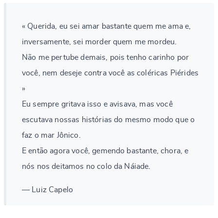
« Querida, eu sei amar bastante quem me ama e,
inversamente, sei morder quem me mordeu.
Não me pertube demais, pois tenho carinho por
você, nem deseje contra você as coléricas Piérides
»
Eu sempre gritava isso e avisava, mas você
escutava nossas histórias do mesmo modo que o
faz o mar Jônico.
E então agora você, gemendo bastante, chora, e
nós nos deitamos no colo da Náiade.
— Luiz Capelo