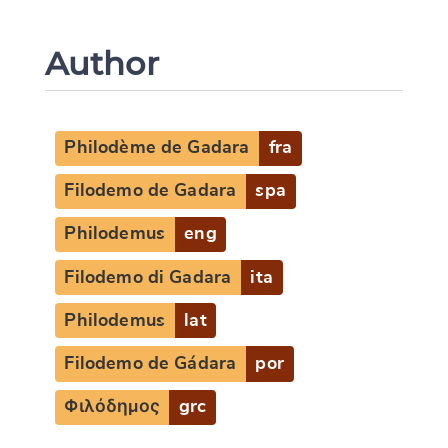
Author
Philodème de Gadara
fra
Filodemo de Gadara
spa
Philodemus
eng
Filodemo di Gadara
ita
Philodemus
lat
Filodemo de Gádara
por
Φιλόδημος
grc