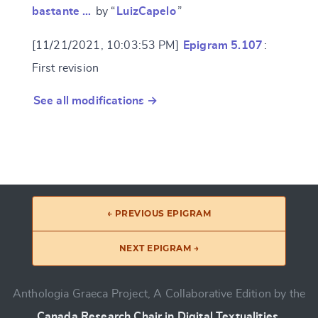
bastante …
by “
LuizCapelo
”
[11/21/2021, 10:03:53 PM]
Epigram 5.107
:
First revision
See all modifications →
← PREVIOUS EPIGRAM
NEXT EPIGRAM →
Anthologia Graeca Project, A Collaborative Edition by the
Canada Research Chair in Digital Textualities
.