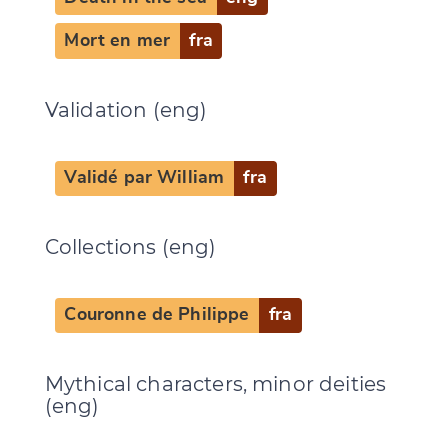
Mort en mer
fra
Change language
Validation (eng)
Validé par William
fra
CANCEL
SUBMIT & CHANGE
Collections (eng)
Couronne de Philippe
fra
Mythical characters, minor deities
(eng)