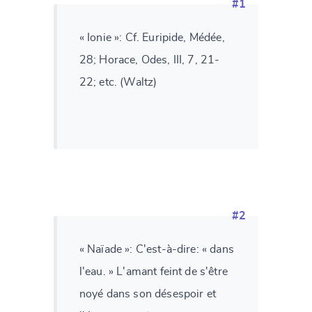
#1
« Ionie »: Cf. Euripide, Médée,
28; Horace, Odes, III, 7, 21-
22; etc. (Waltz)
#2
« Naïade »: C'est-à-dire: « dans
l'eau. » L'amant feint de s'être
noyé dans son désespoir et