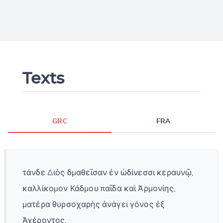
Texts
GRC
FRA
τάνδε Διὸς δμαθεῖσαν ἐν ὠδίνεσσι κεραυνῷ,
καλλίκομον Κάδμου παῖδα καὶ Ἁρμονίης,
ματέρα θυρσοχαρὴς ἀνάγει γόνος ἐξ
Ἀχέροντος,