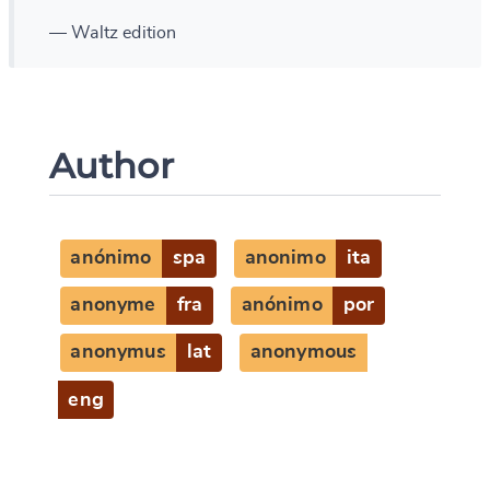
— Waltz edition
Author
anónimo
spa
anonimo
ita
anonyme
fra
anónimo
por
anonymus
lat
anonymous
eng