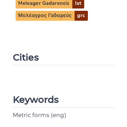
Meleager Gadarensis
lat
Μελέαγρος Γαδαρεύς
grc
Cities
Keywords
Metric forms (eng)