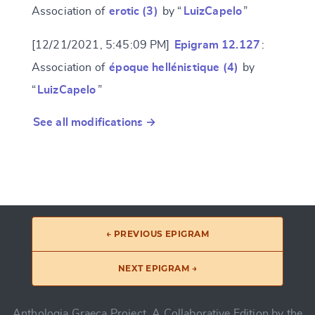
Association of
erotic (3)
by “
LuizCapelo
”
[12/21/2021, 5:45:09 PM]
Epigram 12.127
:
Association of
époque hellénistique (4)
by
“
LuizCapelo
”
See all modifications →
← PREVIOUS EPIGRAM
NEXT EPIGRAM →
Anthologia Graeca Project, A Collaborative Edition by the