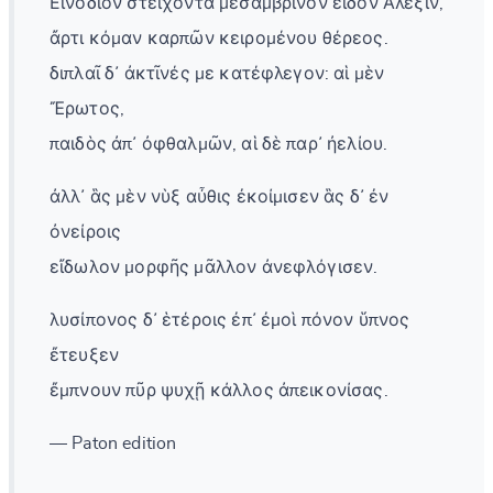
Εἰνόδιον στείχοντα μεσαμβρινὸν εἶδον Ἄλεξιν,
ἄρτι κόμαν καρπῶν κειρομένου θέρεος.
διπλαῖ δ᾽ ἀκτῖνές με κατέφλεγον: αἱ μὲν
Ἔρωτος,
παιδὸς ἀπ᾽ ὀφθαλμῶν, αἱ δὲ παρ᾽ ἠελίου.
ἀλλ᾽ ἃς μὲν νὺξ αὖθις ἐκοίμισεν ἃς δ᾽ ἐν
ὀνείροις
εἴδωλον μορφῆς μᾶλλον ἀνεφλόγισεν.
λυσίπονος δ᾽ ἑτέροις ἐπ᾽ ἐμοὶ πόνον ὕπνος
ἔτευξεν
ἔμπνουν πῦρ ψυχῇ κάλλος ἀπεικονίσας.
— Paton edition