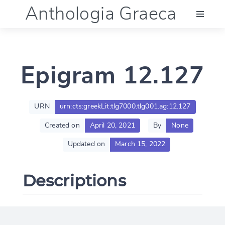
Anthologia Graeca
Menu
Epigram 12.127
Language (en)
Documentation
URN
urn:cts:greekLit:tlg7000.tlg001.ag:12.127
Created on
April 20, 2021
By
None
Account
Updated on
March 15, 2022
Descriptions