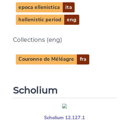
epoca ellenistica
ita
hellenistic period
eng
Collections (eng)
Couronne de Méléagre
fra
Scholium
Scholium 12.127.1