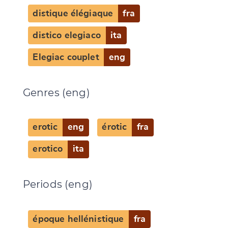
distique élégiaque
fra
distico elegiaco
ita
Change language
Elegiac couplet
eng
Genres (eng)
CANCEL
SUBMIT & CHANGE
erotic
eng
érotic
fra
erotico
ita
Periods (eng)
époque hellénistique
fra