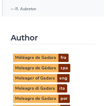
— R. Aubreton
Author
Méléagre de Gadara
fra
Meleagro de Gádara
spa
Meleager of Gadara
eng
Meleagro di Gadara
ita
Meleagro de Gadara
por