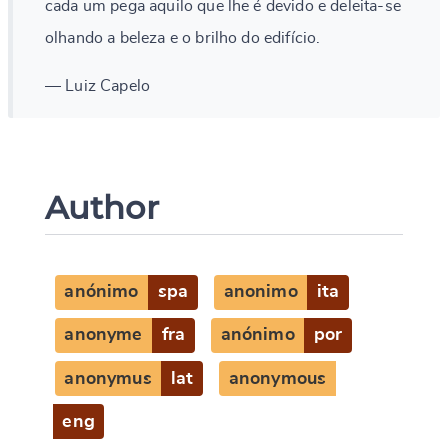
cada um pega aquilo que lhe é devido e deleita-se
olhando a beleza e o brilho do edifício.
— Luiz Capelo
Author
anónimo
spa
anonimo
ita
anonyme
fra
anónimo
por
anonymus
lat
anonymous
eng