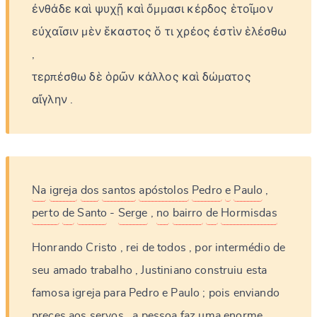
ἐνθάδε
καὶ
ψυχῇ
καὶ
ὄμμασι
κέρδος
ἑτοῖμον
εὐχαῖσιν
μὲν
ἕκαστος
ὅ
τι
χρέος
ἐστὶν
ἑλέσθω
,
τερπέσθω
δὲ
ὁρῶν
κάλλος
καὶ
δώματος
αἴγλην
.
Na
igreja
dos
santos
apóstolos
Pedro
e
Paulo
,
perto
de
Santo
-
Serge
,
no
bairro
de
Hormisdas
Honrando
Cristo
,
rei
de
todos
,
por
intermédio
de
seu
amado
trabalho
,
Justiniano
construiu
esta
famosa
igreja
para
Pedro
e
Paulo
;
pois
enviando
preces
aos
servos
,
a
pessoa
faz
uma
enorme