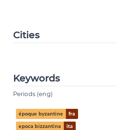
Cities
Keywords
Periods (eng)
époque byzantine
fra
epoca bizzantina
ita