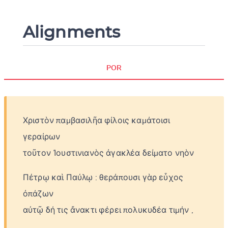
Alignments
POR
Χριστὸν
παμβασιλῆα
φίλοις
καμάτοισι
γεραίρων
τοῦτον
Ἰουστινιανὸς
ἀγακλέα
δείματο
νηὸν
Πέτρῳ
καὶ
Παύλῳ
:
θεράπουσι
γὰρ
εὖχος
ὀπάζων
αὐτῷ
δή
τις
ἄνακτι
φέρει
πολυκυδέα
τιμήν
,