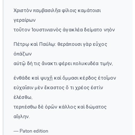
Χριστὸν παμβασιλῆα φίλοις καμάτοισι
γεραίρων
τοῦτον Ἰουστινιανὸς ἀγακλέα δείματο νηὸν
Πέτρῳ καὶ Παύλῳ: θεράπουσι γὰρ εὖχος
ὀπάζων
αὐτῷ δή τις ἄνακτι φέρει πολυκυδέα τιμήν,
ἐνθάδε καὶ ψυχῇ καὶ ὄμμασι κέρδος ἑτοῖμον
εὐχαῖσιν μὲν ἕκαστος ὅ τι χρέος ἐστὶν
ἑλέσθω,
τερπέσθω δὲ ὁρῶν κάλλος καὶ δώματος
αἴγλην.
— Paton edition