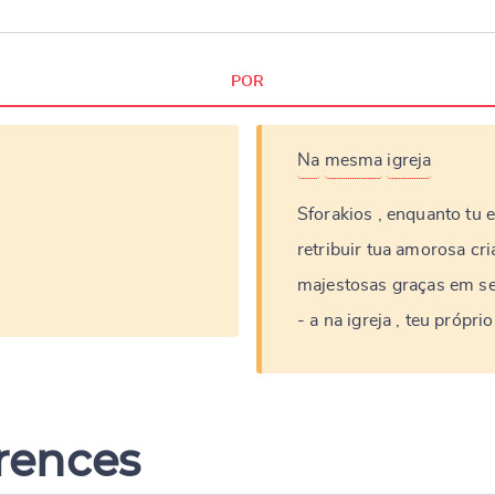
POR
Na
mesma
igreja
Sforakios
,
enquanto
tu
e
retribuir
tua
amorosa
cri
majestosas
graças
em
s
-
a
na
igreja
,
teu
próprio
erences