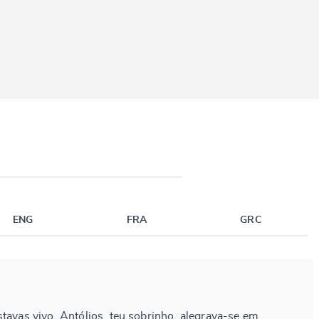
ENG
FRA
GRC
stavas vivo, Antólios, teu sobrinho, alegrava-se em