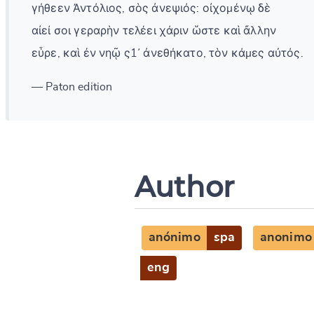
γήθεεν Ἀντόλιος, σὸς ἀνεψιός: οἰχομένῳ δὲ
αἰεί σοι γεραρὴν τελέει χάριν ὥστε καὶ ἄλλην
εὗρε, καὶ ἐν νηῷ ς1᾽ ἀνεθήκατο, τὸν κάμες αὐτός.
— Paton edition
Author
anónimo
spa
anonimo
eng