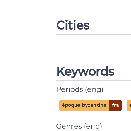
Cities
Keywords
Periods (eng)
époque byzantine
fra
Change languag
Genres (eng)