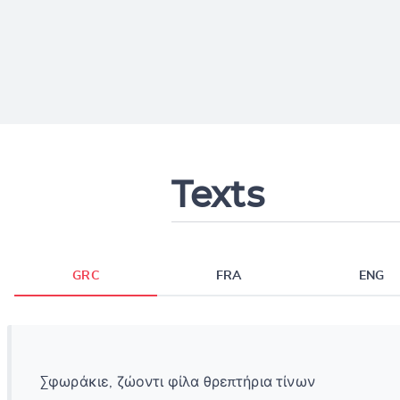
Texts
GRC
FRA
ENG
Σφωράκιε, ζώοντι φίλα θρεπτήρια τίνων