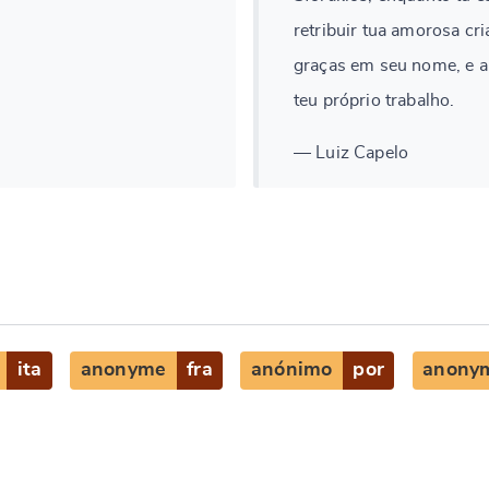
retribuir tua amorosa cr
graças em seu nome, e a
teu próprio trabalho.
— Luiz Capelo
ita
anonyme
fra
anónimo
por
anony