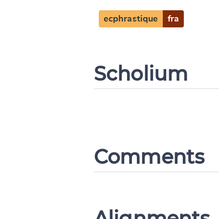
ecphrastique
fra
CANCEL
Scholium
Comments
Alignments