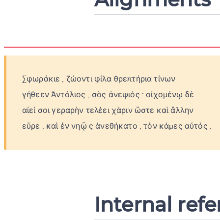
Σφωράκιε
,
ζώοντι
φίλα
θρεπτήρια
τίνων
γήθεεν
Ἀντόλιος
,
σὸς
ἀνεψιός
:
οἰχομένῳ
δὲ
αἰεί
σοι
γεραρὴν
τελέει
χάριν
ὥστε
καὶ
ἄλλην
εὗρε
,
καὶ
ἐν
νηῷ
ς
ἀνεθήκατο
,
τὸν
κάμες
αὐτός
.
Internal ref