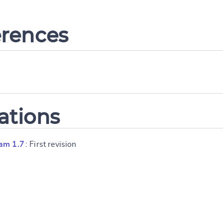
erences
ations
am 1.7
: First revision