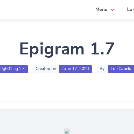
a
Menu
La
Epigram 1.7
.tlg001.ag:1.7
Created on
June 17, 2020
By
LuizCapelo