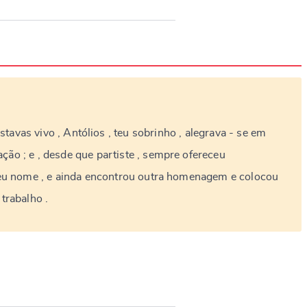
stavas
vivo
,
Antólios
,
teu
sobrinho
,
alegrava
-
se
em
ação
;
e
,
desde
que
partiste
,
sempre
ofereceu
eu
nome
,
e
ainda
encontrou
outra
homenagem
e
colocou
trabalho
.