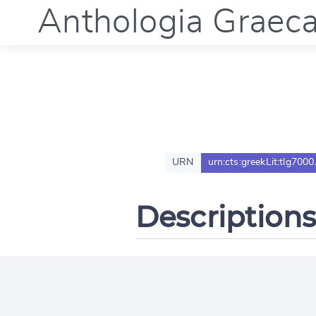
Anthologia Graec
URN
urn:cts:greekLit:tlg7000
Descriptions