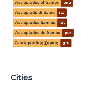
Asclepiades of Samos
eng
Asclepiade di Samo
ita
Asclepiades Samius
lat
Asclepíades de Samos
por
Ἀσκληπιάδης Σάμιος
grc
Cities