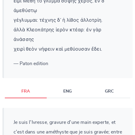
εἰμὶ Μέθη τὸ γλύμμα σοφῆς χερός, ἐν δ᾽
ἀμεθύστῳ
γέγλυμμαι: τέχνης δ᾽ ἡ λίθος ἀλλοτρίη.
ἀλλὰ Κλεοπάτρης ἱερὸν κτέαρ: ἐν γὰρ
ἀνάσσης
χειρὶ θεὸν νήφειν καὶ μεθύουσαν ἔδει.
— Paton edition
FRA
ENG
GRC
Je suis l'Ivresse, gravure d'une main experte, et
c'est dans une améthyste que je suis gravée; entre