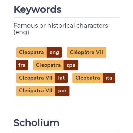
Keywords
Change language
Famous or historical characters
(eng)
CANCEL
SUBMIT & CHANGE
Cleopatra
eng
Cléopâtre VII
fra
Cleopatra
spa
Cleopatra VII
lat
Cleopatra
ita
Cleópatra VII
por
Scholium