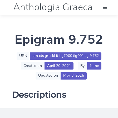
Anthologia Graeca
Menu
Epigram 9.752
Language (en)
Documentation
URN
urn:cts:greekLit:tlg7000.tlg001.ag:9.752
Created on
April 20, 2021
By
None
Account
Updated on
May 8, 2025
Descriptions