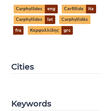
Carphyllides
eng
Carfillide
ita
Carphyllides
lat
Carphyllidès
fra
Καρφυλλίδης
grc
Cities
Keywords