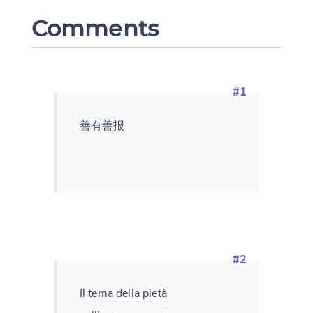
Comments
CANCEL
SUBMIT & CHANGE
#1
善有善报
#2
Il tema della pietà