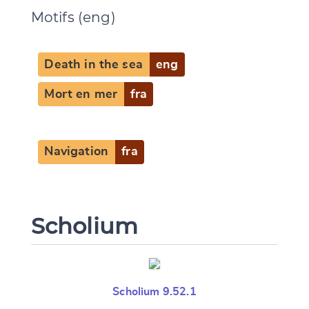
Motifs (eng)
Death in the sea
eng
Mort en mer
fra
Navigation
fra
Scholium
Change language
Scholium 9.52.1