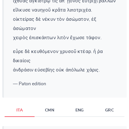
ἰχθύας ἀγκίστρῳ τις ἀπ᾽ ᾐόνος εὔτριχι βάλλων
εἵλκυσε ναυηγοῦ κρᾶτα λιποτριχέα.
οἰκτείρας δὲ νέκυν τὸν ἀσώματον, ἐξ
ἀσώματον
χειρὸς ἐπισκάπτων λιτὸν ἔχωσε τάφον.
εὗρε δὲ κευθόμενον χρυσοῦ κτέαρ. ἦ ῥα
δικαίοις
ἀνδράσιν εὐσεβίης οὐκ ἀπόλωλε χάρις.
— Paton edition
ITA
CMN
ENG
GRC