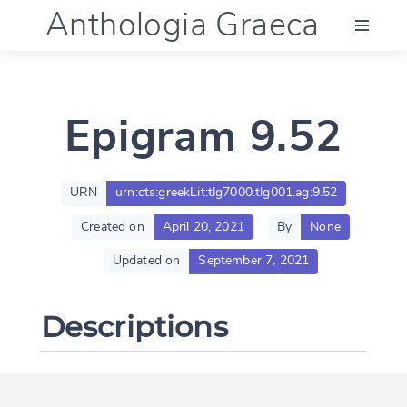
Anthologia Graeca
Menu
Epigram 9.52
Language (en)
Documentation
URN
urn:cts:greekLit:tlg7000.tlg001.ag:9.52
Created on
April 20, 2021
By
None
Account
Updated on
September 7, 2021
Descriptions