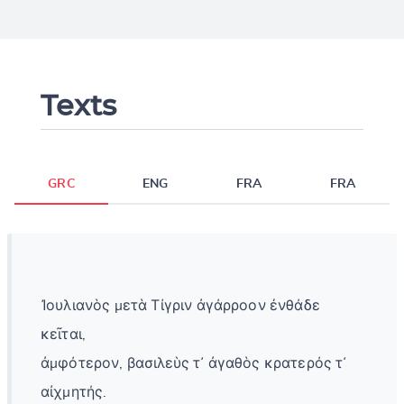
Texts
GRC
ENG
FRA
FRA
Ἰουλιανὸς μετὰ Τίγριν ἀγάρροον ἐνθάδε
κεῖται,
ἀμφότερον, βασιλεὺς τ᾽ ἀγαθὸς κρατερός τ᾽
αἰχμητής.