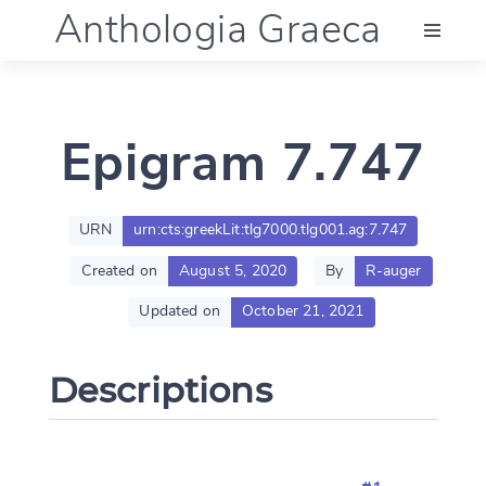
Anthologia Graeca
Menu
Epigram 7.747
Language (en)
Documentation
URN
urn:cts:greekLit:tlg7000.tlg001.ag:7.747
Created on
August 5, 2020
By
R-auger
Account
Updated on
October 21, 2021
Descriptions