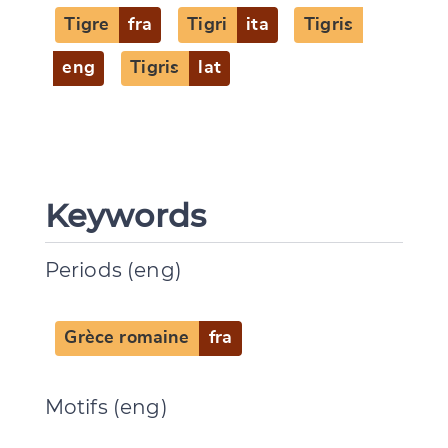
Tigre
fra
Tigri
ita
Tigris
eng
Tigris
lat
Keywords
Periods (eng)
Grèce romaine
fra
Motifs (eng)