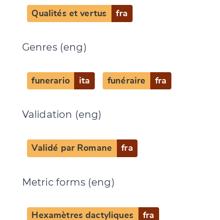
Qualités et vertus
fra
Change language
Genres (eng)
funerario
ita
funéraire
fra
CANCEL
SUBMIT & CHANGE
Validation (eng)
Validé par Romane
fra
Metric forms (eng)
Hexamètres dactyliques
fra