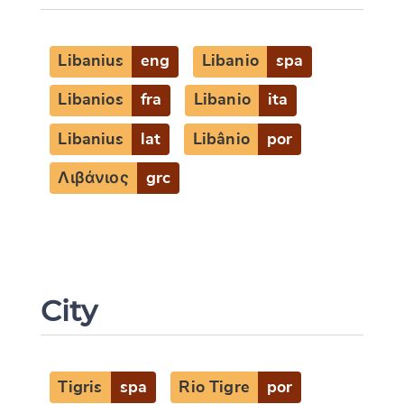
Libanius
eng
Libanio
spa
Libanios
fra
Libanio
ita
Libanius
lat
Libânio
por
Λιβάνιος
grc
City
Tigris
spa
Rio Tigre
por