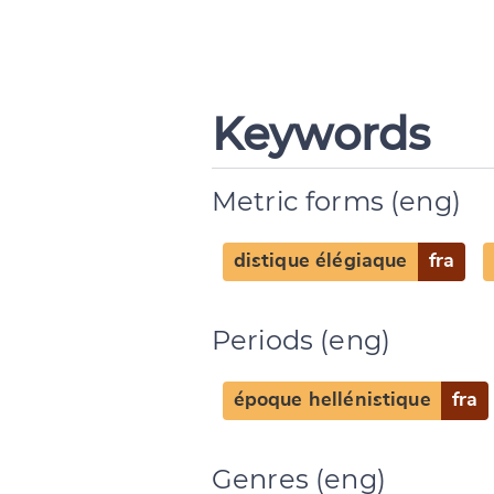
Keywords
Metric forms (eng)
distique élégiaque
fra
Change languag
Periods (eng)
époque hellénistique
fra
CANCEL
Genres (eng)