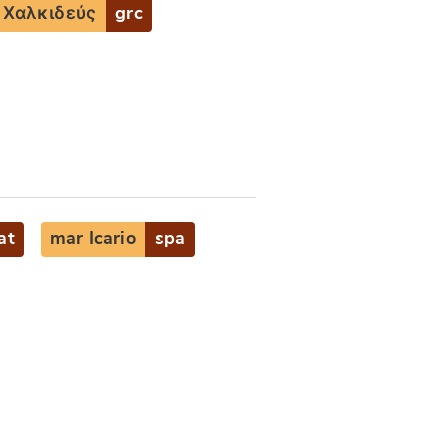
 Χαλκιδεύς
grc
at
mar Icario
spa