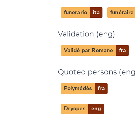
funerario
ita
funéraire
Validation (eng)
Validé par Romane
fra
Quoted persons (eng
Polymédès
fra
Dryopes
eng