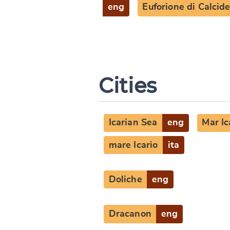
eng
Euforione di Calcid
Cities
Icarian Sea
eng
Mar Ic
mare Icario
ita
Doliche
eng
Dracanon
eng