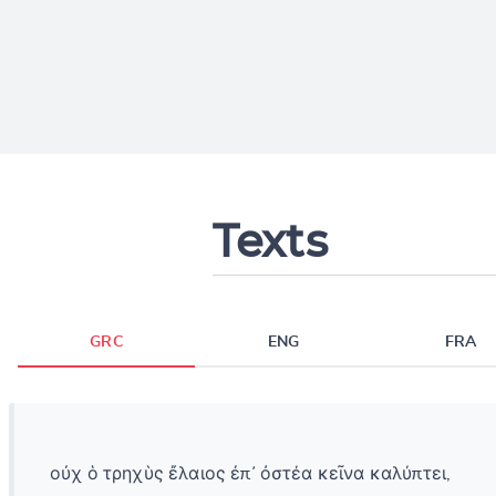
Texts
GRC
ENG
FRA
οὐχ ὁ τρηχὺς ἔλαιος ἐπ᾽ ὀστέα κεῖνα καλύπτει,