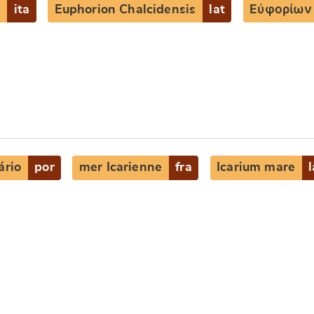
e
ita
Euphorion Chalcidensis
lat
Εὐφορίων
ário
por
mer Icarienne
fra
Icarium mare
l