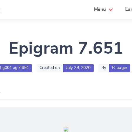
a
Menu
La
Epigram 7.651
.tlg001.ag:7.651
Created on
July 29, 2020
By
R-auger