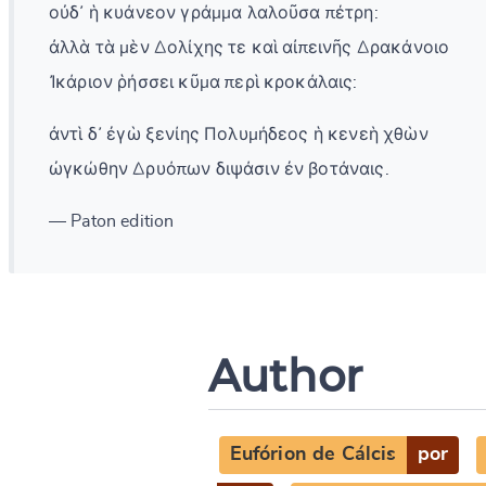
οὐδ᾽ ἡ κυάνεον γράμμα λαλοῦσα πέτρη:
ἀλλὰ τὰ μὲν Δολίχης τε καὶ αἰπεινῆς Δρακάνοιο
Ἰκάριον ῥήσσει κῦμα περὶ κροκάλαις:
ἀντὶ δ᾽ ἐγὼ ξενίης Πολυμήδεος ἡ κενεὴ χθὼν
ὠγκώθην Δρυόπων διψάσιν ἐν βοτάναις.
— Paton edition
Author
Eufórion de Cálcis
por