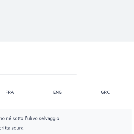
FRA
ENG
GRC
o né sotto l'ulivo selvaggio
critta scura,