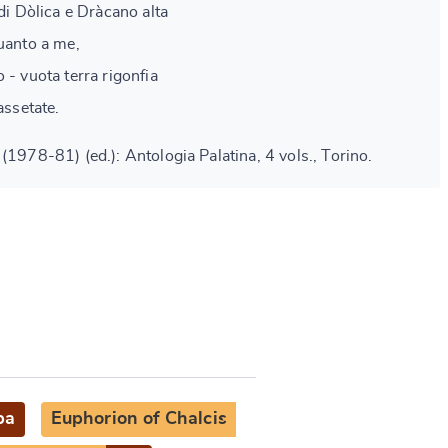
 di Dòlica e Dràcano alta
Quanto a me,
 - vuota terra rigonfia
assetate.
(1978-81) (ed.): Antologia Palatina, 4 vols., Torino.
pa
Euphorion of Chalcis