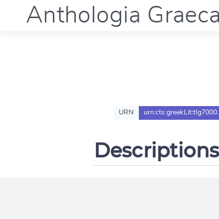
Anthologia Graec
URN
urn:cts:greekLit:tlg7000
Descriptions