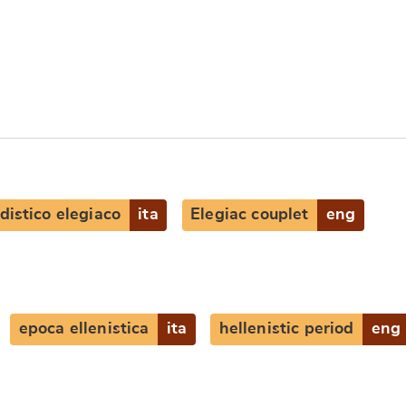
distico elegiaco
ita
Elegiac couplet
eng
e
epoca ellenistica
ita
hellenistic period
eng