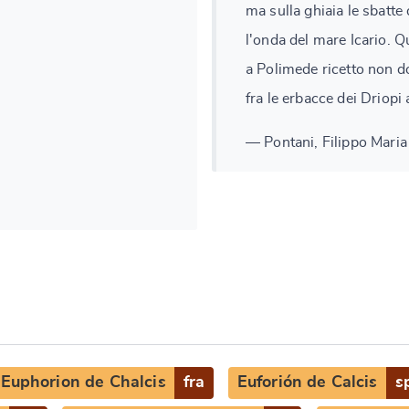
ma sulla ghiaia le sbatte
l'onda del mare Icario. 
a Polimede ricetto non do
fra le erbacce dei Driopi 
— Pontani, Filippo Maria 
Euphorion de Chalcis
fra
Euforión de Calcis
s