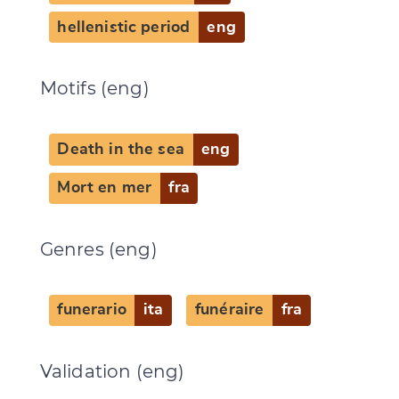
CANCEL
SUBMIT & CHANGE
hellenistic period
eng
Motifs (eng)
Death in the sea
eng
Mort en mer
fra
Genres (eng)
funerario
ita
funéraire
fra
Validation (eng)