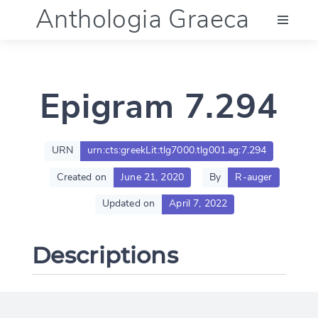
Anthologia Graeca
Menu
Epigram 7.294
Language (en)
Documentation
URN
urn:cts:greekLit:tlg7000.tlg001.ag:7.294
Created on
June 21, 2020
By
R-auger
Account
Updated on
April 7, 2022
Descriptions