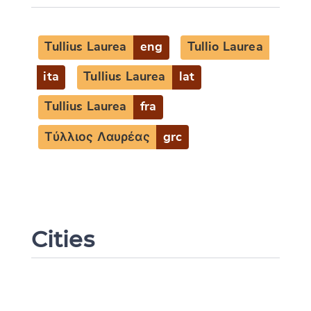
Tullius Laurea
eng
Tullio Laurea
ita
Tullius Laurea
lat
Tullius Laurea
fra
Τύλλιος Λαυρέας
grc
Cities