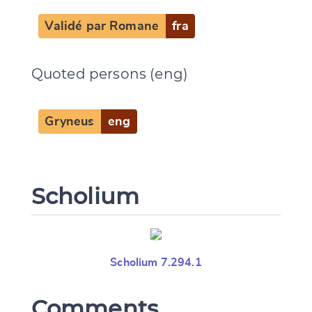
Validé par Romane
fra
Quoted persons (eng)
Gryneus
eng
Scholium
Scholium 7.294.1
Comments