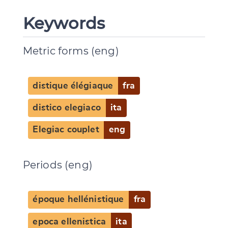
Keywords
Metric forms (eng)
distique élégiaque
fra
distico elegiaco
ita
Elegiac couplet
eng
Periods (eng)
Change language
époque hellénistique
fra
epoca ellenistica
ita