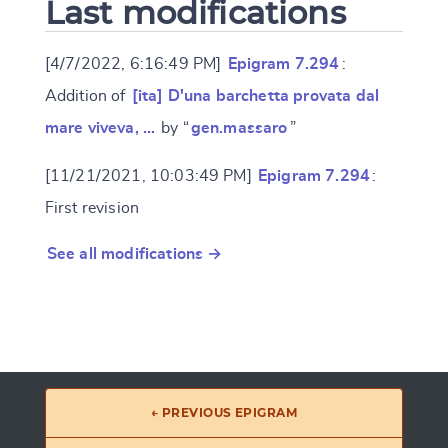
Last modifications
[4/7/2022, 6:16:49 PM]
Epigram 7.294
:
Addition of
[ita] D'una barchetta provata dal
mare viveva, …
by “
gen.massaro
”
[11/21/2021, 10:03:49 PM]
Epigram 7.294
:
First revision
See all modifications →
← PREVIOUS EPIGRAM