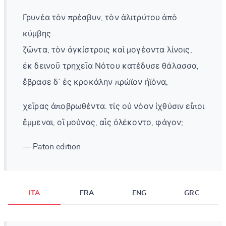
Γρυνέα τὸν πρέσβυν, τὸν ἁλιτρύτου ἀπὸ
κύμβης
ζῶντα, τὸν ἀγκίστροις καὶ μογέοντα λίνοις,
ἐκ δεινοῦ τρηχεῖα Νότου κατέδυσε θάλασσα,
ἔβρασε δ᾽ ἐς κροκάλην πρώϊον ἠϊόνα,
χεῖρας ἀποβρωθέντα. τίς οὐ νόον ἰχθύσιν εἴποι
ἔμμεναι, οἳ μούνας, αἷς ὀλέκοντο, φάγον;
— Paton edition
ITA
FRA
ENG
GRC