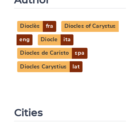
Dioclès
fra
Diocles of Carystus
eng
Diocle
ita
Diocles de Caristo
spa
Diocles Carystius
lat
Cities