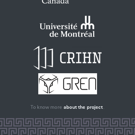
To know more
about the project
.