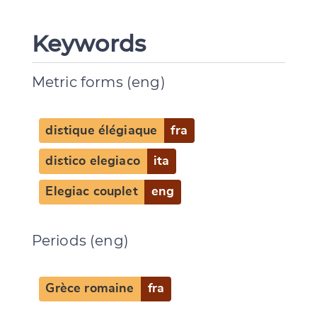
Keywords
Metric forms (eng)
distique élégiaque
fra
distico elegiaco
ita
Elegiac couplet
eng
Periods (eng)
Grèce romaine
fra