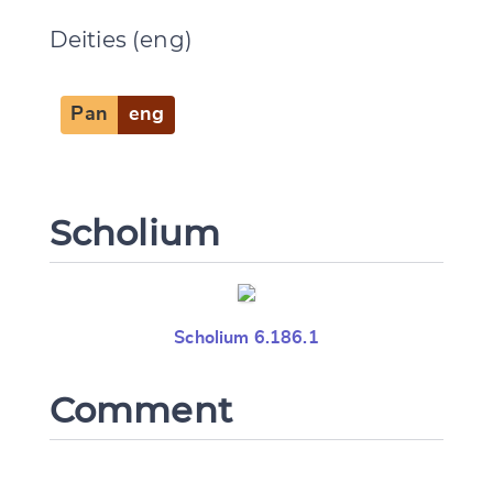
Deities (eng)
Pan
eng
Change language
Scholium
CANCEL
SUBMIT & CHANGE
Scholium 6.186.1
Comment