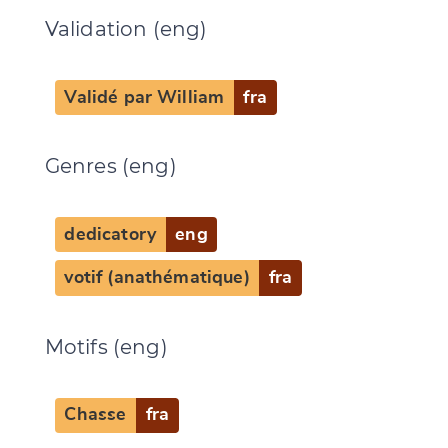
Validation (eng)
Validé par William
fra
Genres (eng)
dedicatory
eng
votif (anathématique)
fra
Motifs (eng)
Chasse
fra