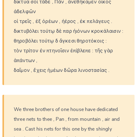
δίκτυα
σοὶ
τάδε
,
Πάν
,
ἀνεθήκαμεν
οἶκος
ἀδελφῶν
οἱ
τρεῖς
,
ἐξ
ὀρέων
,
ἠέρος
,
ἐκ
πελάγευς
.
δικτυβόλει
τούτῳ
δὲ
παρ
ἠιόνων
κροκάλαισιν
:
θηροβόλει
τούτῳ
δ
ἄγκεσι
θηροτόκοις
:
τὸν
τρίτον
ἐν
πτηνοῖσιν
ἐπίβλεπε
:
τῆς
γὰρ
ἁπάντων
,
δαῖμον
,
ἔχεις
ἡμέων
δῶρα
λινοστασίας
.
We
three
brothers
of
one
house
have
dedicated
three
nets
to
thee
,
Pan
,
from
mountain
,
air
and
sea
.
Cast
his
nets
for
this
one
by
the
shingly