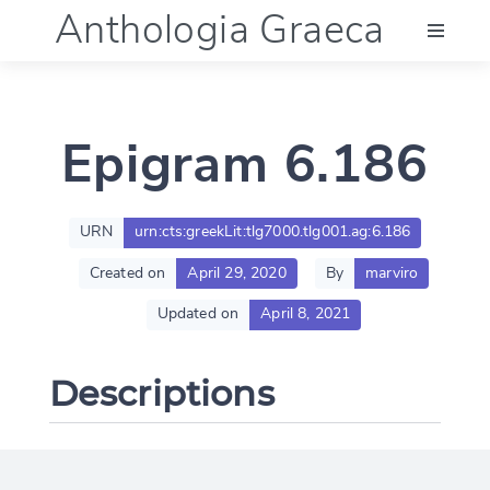
Anthologia Graeca
Menu
Epigram 6.186
Language (en)
Documentation
URN
urn:cts:greekLit:tlg7000.tlg001.ag:6.186
Created on
April 29, 2020
By
marviro
Account
Updated on
April 8, 2021
Descriptions