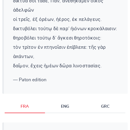
δίκτυα σοὶ τάδε, Πάν, ἀνεθήκαμεν οἶκος
ἀδελφῶν
οἱ τρεῖς, ἐξ ὀρέων, ἠέρος, ἐκ πελάγευς.
δικτυβόλει τούτῳ δὲ παρ᾽ ἠιόνων κροκάλαισιν:
θηροβόλει τούτῳ δ᾽ ἄγκεσι θηροτόκοις:
τὸν τρίτον ἐν πτηνοῖσιν ἐπίβλεπε: τῆς γὰρ
ἁπάντων,
δαῖμον, ἔχεις ἡμέων δῶρα λινοστασίας.
— Paton edition
FRA
ENG
GRC