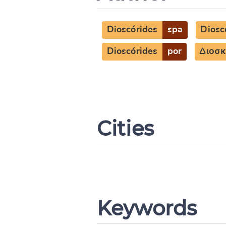
Dioscórides
spa
Diosc
Dioscórides
por
Διοσκ
Cities
Keywords