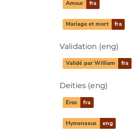
Amour
fra
CANCEL
Mariage et mort
fra
Validation (eng)
Validé par William
fra
Deities (eng)
Eros
fra
Hymenaeus
eng