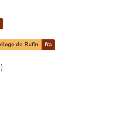
ylloge de Rufin
fra
)