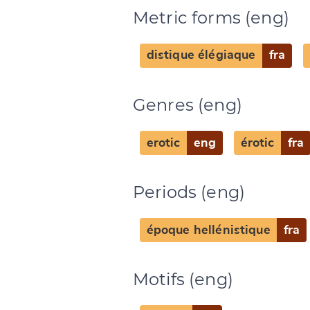
Metric forms (eng)
distique élégiaque
fra
Genres (eng)
erotic
eng
érotic
fra
Periods (eng)
époque hellénistique
fra
Change languag
Motifs (eng)