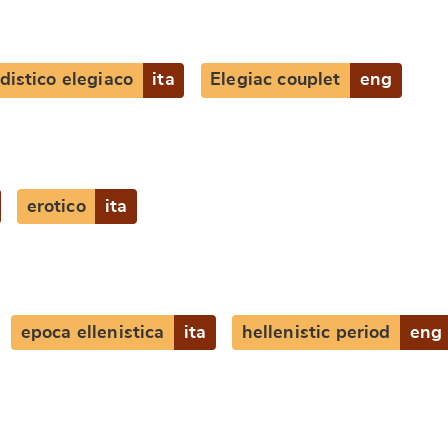
distico elegiaco
ita
Elegiac couplet
eng
erotico
ita
epoca ellenistica
ita
hellenistic period
eng
e