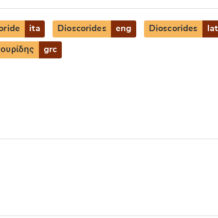
oride
ita
Dioscorides
eng
Dioscorides
la
ουρίδης
grc