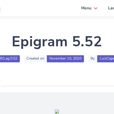
a
Menu
La
Epigram 5.52
001.ag:5.52
Created on
November 10, 2020
By
LuizCape