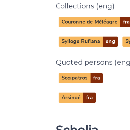
Collections (eng)
Couronne de Méléagre
fra
Sylloge Rufiana
eng
S
Quoted persons (eng
Sosipatros
fra
Arsinoé
fra