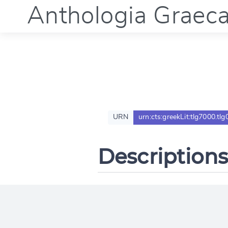
Anthologia Graec
URN
urn:cts:greekLit:tlg7000.tlg
Descriptions