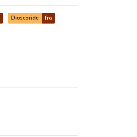
t
Dioscoride
fra