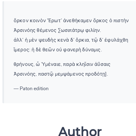
ὅρκον κοινὸν Ἔρωτ᾽ ἀνεθήκαμεν ὅρκος ὁ πιστὴν
Ἀρσινόης θέμενος Σωσιπάτρῳ φιλίην.
ἀλλ᾽ ἡ μὲν ψευδὴς κενὰ δ᾽ ὅρκια, τῷ δ᾽ ἐφυλάχθη
ἵμερος: ἡ δὲ θεῶν οὐ φανερὴ δύναμις.
θρήνους, ὦ Ὑμέναιε, παρὰ κληῖσιν ἀΰσαις
Ἀρσινόης, παστῷ μεμψάμενος προδότῃ].
— Paton edition
Author