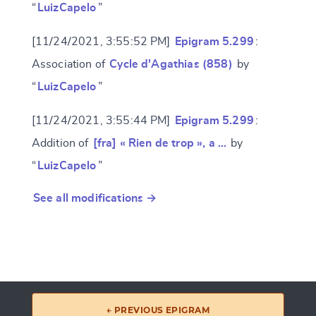
“
LuizCapelo
”
[11/24/2021, 3:55:52 PM]
Epigram 5.299
:
Association of
Cycle d'Agathias (858)
by
“
LuizCapelo
”
[11/24/2021, 3:55:44 PM]
Epigram 5.299
:
Addition of
[fra] « Rien de trop », a …
by
“
LuizCapelo
”
See all modifications →
← PREVIOUS EPIGRAM