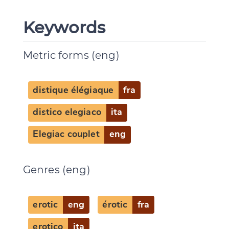
Keywords
Metric forms (eng)
Change language
distique élégiaque
fra
distico elegiaco
ita
CANCEL
SUBMIT & CHANGE
Elegiac couplet
eng
Genres (eng)
erotic
eng
érotic
fra
erotico
ita