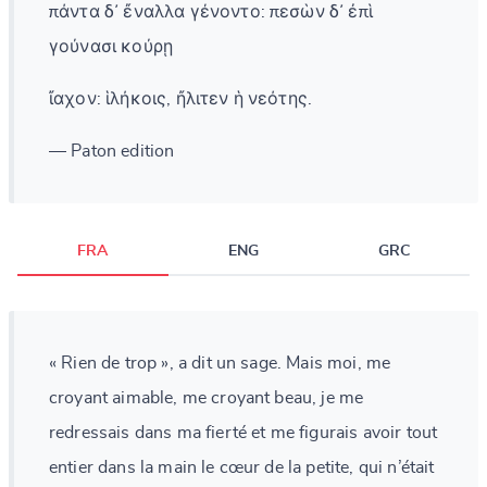
πάντα δ᾽ ἔναλλα γένοντο: πεσὼν δ᾽ ἐπὶ
γούνασι κούρῃ
ἴαχον: ἱλήκοις, ἤλιτεν ἡ νεότης.
— Paton edition
FRA
ENG
GRC
« Rien de trop », a dit un sage. Mais moi, me
croyant aimable, me croyant beau, je me
redressais dans ma fierté et me figurais avoir tout
entier dans la main le cœur de la petite, qui n’était