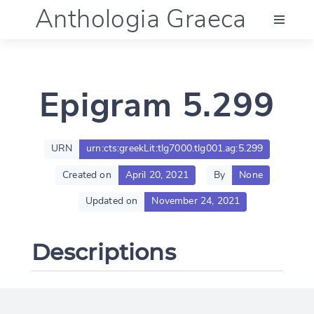
Anthologia Graeca
Menu
Epigram 5.299
Language (en)
Documentation
URN
urn:cts:greekLit:tlg7000.tlg001.ag:5.299
Created on
April 20, 2021
By
None
Account
Updated on
November 24, 2021
Descriptions