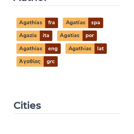
Agathias
fra
Agatías
spa
Agazia
ita
Agatias
por
Agathias
eng
Agathias
lat
Ἀγαθίας
grc
Cities