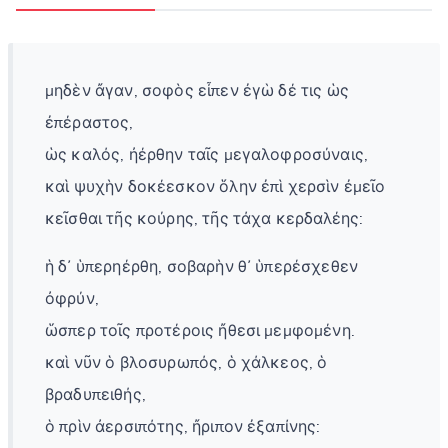
μηδὲν ἄγαν, σοφὸς εἶπεν ἐγὼ δέ τις ὡς
ἐπέραστος,
ὡς καλός, ἠέρθην ταῖς μεγαλοφροσύναις,
καὶ ψυχὴν δοκέεσκον ὅλην ἐπὶ χερσὶν ἐμεῖο
κεῖσθαι τῆς κούρης, τῆς τάχα κερδαλέης:
ἡ δ᾽ ὑπερηέρθη, σοβαρὴν θ᾽ ὑπερέσχεθεν
ὀφρύν,
ὥσπερ τοῖς προτέροις ἤθεσι μεμφομένη.
καὶ νῦν ὁ βλοσυρωπός, ὁ χάλκεος, ὁ
βραδυπειθής,
ὁ πρὶν ἀερσιπότης, ἤριπον ἐξαπίνης: