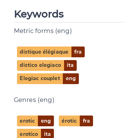
Keywords
CANCEL
SUBMIT & CHANGE
Metric forms (eng)
distique élégiaque
fra
distico elegiaco
ita
Elegiac couplet
eng
Genres (eng)
erotic
eng
érotic
fra
erotico
ita