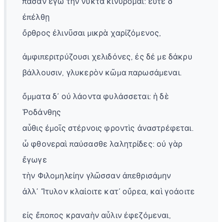
πᾶσαν ἐγὼ τὴν νύκτα κινύρομαι: εὖτε δ᾽
ἐπέλθῃ
ὄρθρος ἐλινῦσαι μικρὰ χαρίζόμενος,
ἀμφιπεριτρύζουσι χελιδόνες, ἐς δέ με δάκρυ
βάλλουσιν, γλυκερὸν κῶμα παρωσάμεναι.
ὄμματα δ᾽ οὐ λάοντα φυλάσσεται: ἡ δὲ
Ῥοδάνθης
αὖθις ἐμοῖς στέρνοις φροντὶς ἀναστρέφεται.
ὦ φθονεραὶ παύσασθε λαλητρίδες: οὐ γὰρ
ἔγωγε
τὴν Φιλομηλείην γλῶσσαν ἀπεθρισάμην
ἀλλ᾽ Ἴτυλον κλαίοιτε κατ᾽ οὔρεα, καὶ γοάοιτε
εἰς ἔποπος κραναὴν αὖλιν ἐφεζόμεναι,