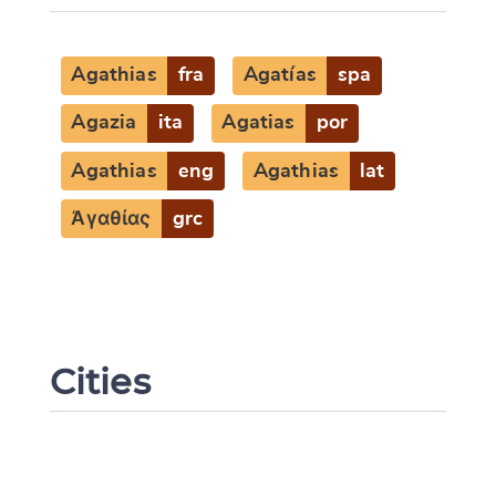
Agathias
fra
Agatías
spa
Agazia
ita
Agatias
por
Agathias
eng
Agathias
lat
Ἀγαθίας
grc
Cities
Change language