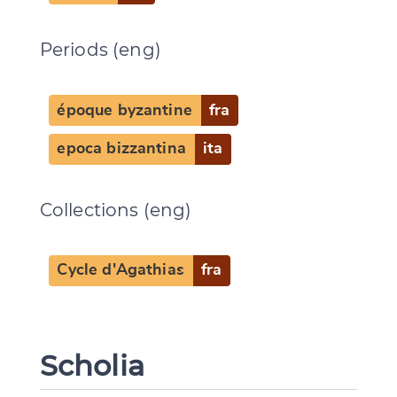
Periods (eng)
époque byzantine
fra
epoca bizzantina
ita
Collections (eng)
Cycle d'Agathias
fra
Scholia