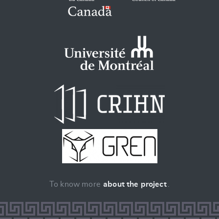
To know more
about the project
.