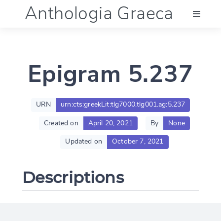
Anthologia Graeca
Menu
Epigram 5.237
Language (en)
Documentation
URN
urn:cts:greekLit:tlg7000.tlg001.ag:5.237
Created on
April 20, 2021
By
None
Account
Updated on
October 7, 2021
Descriptions