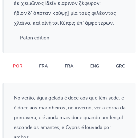
ἐκ χειμῶνος ἰδεῖν εἰαρινὸν ζέφυρον:
ἥδιον δ᾽ ὁπόταν κρύψῃ] μία τοὺς φιλέοντας
χλαῖνα, καὶ αἰνῆται Κύπρις ὑπ᾽ ἀμφοτέρων.
— Paton edition
POR
FRA
FRA
ENG
GRC
No verão, água gelada é doce aos que têm sede, e
é doce aos marinheiros, no inverno, ver a coroa da
primavera; e é ainda mais doce quando um lençol
esconde os amantes, e Cypris é louvada por
ambos.