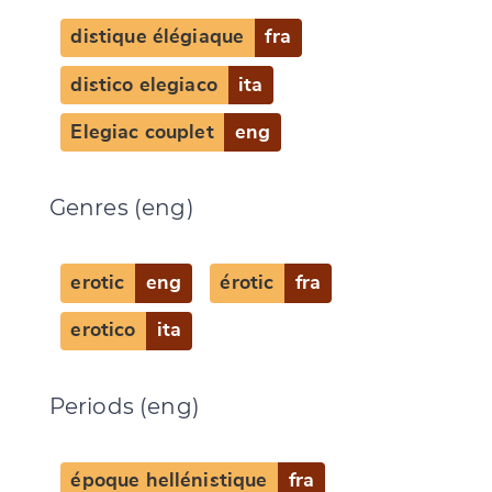
distique élégiaque
fra
distico elegiaco
ita
Change language
Elegiac couplet
eng
Genres (eng)
CANCEL
SUBMIT & CHANGE
erotic
eng
érotic
fra
erotico
ita
Periods (eng)
époque hellénistique
fra