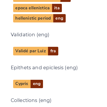
epoca ellenistica
ita
hellenistic period
eng
Validation (eng)
Validé par Luiz
fra
Epithets and epiclesis (eng)
Cypris
eng
Collections (eng)