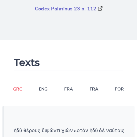
Codex Palatinus 23 p. 112
Texts
GRC
ENG
FRA
FRA
POR
ἡδὺ θέρους διψῶντι χιὼν ποτόν ἡδὺ δὲ ναύταις