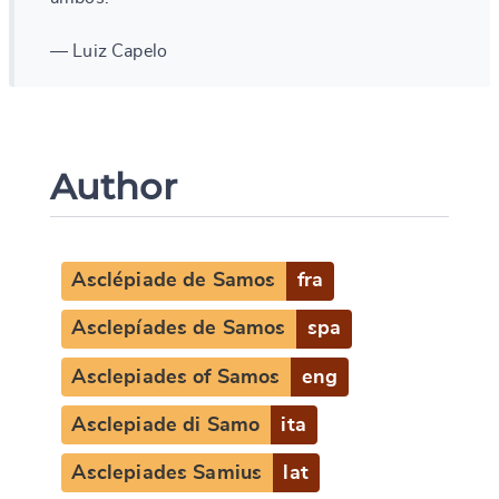
— Luiz Capelo
Author
Asclépiade de Samos
fra
Asclepíades de Samos
spa
Asclepiades of Samos
eng
Asclepiade di Samo
ita
Asclepiades Samius
lat