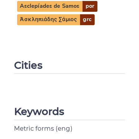
Asclepíades de Samos
por
Ἀσκληπιάδης Σάμιος
grc
Cities
Keywords
Metric forms (eng)