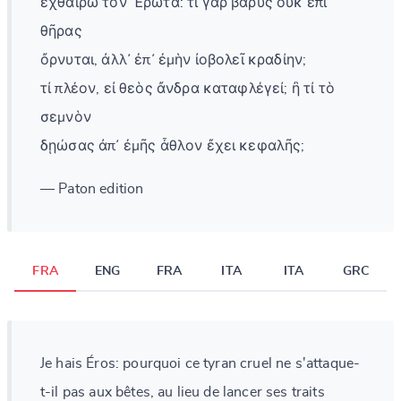
ἐχθαίρω τὸν Ἔρωτα: τί γὰρ βαρὺς οὐκ ἐπὶ
θῆρας
ὄρνυται, ἀλλ᾽ ἐπ᾽ ἐμὴν ἰοβολεῖ κραδίην;
τί πλέον, εἰ θεὸς ἄνδρα καταφλέγεί; ἢ τί τὸ
σεμνὸν
δῃώσας ἀπ᾽ ἐμῆς ἆθλον ἔχει κεφαλῆς;
— Paton edition
FRA
ENG
FRA
ITA
ITA
GRC
Je hais Éros: pourquoi ce tyran cruel ne s'attaque-
t-il pas aux bêtes, au lieu de lancer ses traits