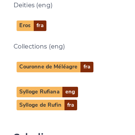
Deities (eng)
Change language
Eros
fra
CANCEL
SUBMIT & CHANGE
Collections (eng)
Couronne de Méléagre
fra
Sylloge Rufiana
eng
Sylloge de Rufin
fra