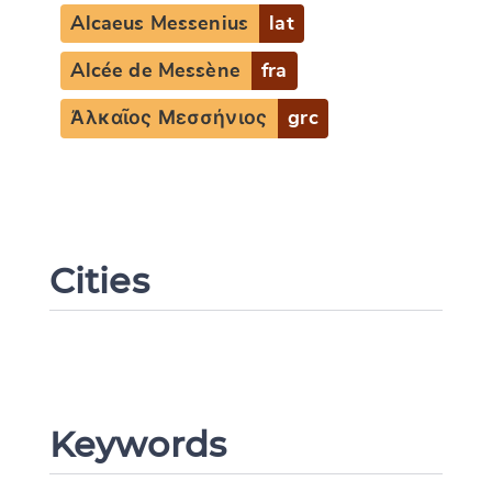
Alcaeus Messenius
lat
Alcée de Messène
fra
Ἀλκαῖος Μεσσήνιος
grc
Cities
Keywords