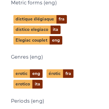
Metric forms (eng)
distique élégiaque
fra
distico elegiaco
ita
Elegiac couplet
eng
Genres (eng)
erotic
eng
érotic
fra
erotico
ita
Periods (eng)