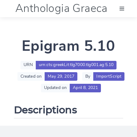
Anthologia Graeca
Menu
Epigram 5.10
Language (en)
Documentation
URN
urn:cts:greekLit:tlg7000.tlg001.ag:5.10
Created on
May 29, 2017
By
ImportScript
Account
Updated on
April 8, 2021
Descriptions