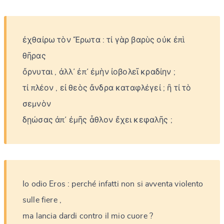
ἐχθαίρω
τὸν
Ἔρωτα
:
τί
γὰρ
βαρὺς
οὐκ
ἐπὶ
θῆρας
ὄρνυται
,
ἀλλ᾽
ἐπ᾽
ἐμὴν
ἰοβολεῖ
κραδίην
;
τί
πλέον
,
εἰ
θεὸς
ἄνδρα
καταφλέγεί
;
ἢ
τί
τὸ
σεμνὸν
δῃώσας
ἀπ᾽
ἐμῆς
ἆθλον
ἔχει
κεφαλῆς
;
Io
odio
Eros
:
perché
infatti
non
si
avventa
violento
sulle
fiere
,
ma
lancia
dardi
contro
il
mio
cuore
?