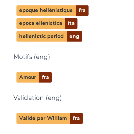
époque hellénistique
fra
epoca ellenistica
ita
hellenistic period
eng
Motifs (eng)
Amour
fra
Validation (eng)
Validé par William
fra