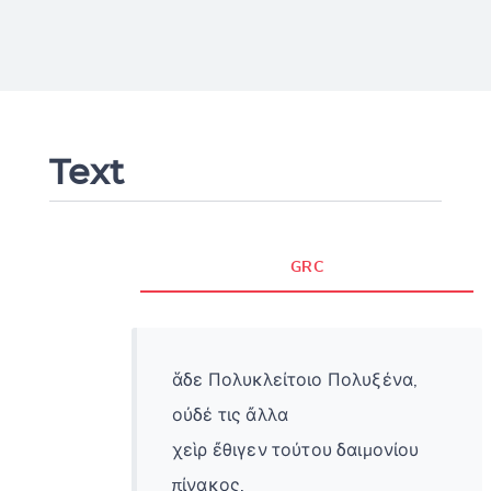
Text
GRC
ἅδε Πολυκλείτοιο Πολυξένα,
οὐδέ τις ἄλλα
χεὶρ ἔθιγεν τούτου δαιμονίου
πίνακος.