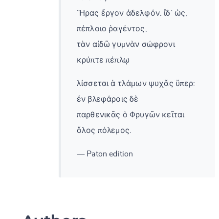
Ἥρας ἔργον ἀδελφόν. ἴδ᾽ ὡς,
πέπλοιο ῥαγέντος,
τὰν αἰδῶ γυμνὰν σώφρονι
κρύπτε πέπλῳ
λίσσεται ἁ τλάμων ψυχᾶς ὕπερ:
ἐν βλεφάροις δὲ
παρθενικᾶς ὁ Φρυγῶν κεῖται
ὅλος πόλεμος.
— Paton edition