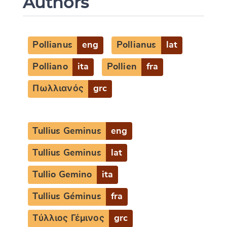
Authors
Pollianus
eng
Pollianus
lat
Polliano
ita
Pollien
fra
Πωλλιανός
grc
Tullius Geminus
eng
Tullius Geminus
lat
Tullio Gemino
ita
Tullius Géminus
fra
Τύλλιος Γέμινος
grc