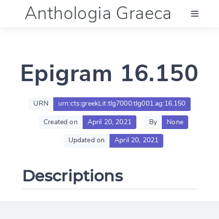
Anthologia Graeca
Menu
Epigram 16.150
Language (en)
Documentation
URN
urn:cts:greekLit:tlg7000.tlg001.ag:16.150
Created on
April 20, 2021
By
None
Account
Updated on
April 20, 2021
Descriptions