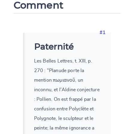
Comment
#1
Paternité
Les Belles Lettres, t. XIII, p.
270 : "Planude porte la
Change language
mention πωμιανοῦ, un
inconnu, et l'Aldine conjecture
: Pollien. On est frappé par la
confusion entre Polyclète et
CANCEL
SUBMIT & CHANGE
Polygnote, le sculpteur et le
peinte; la même ignorance a