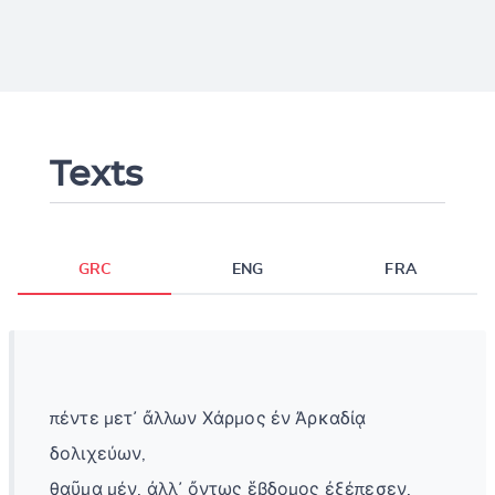
Texts
GRC
ENG
FRA
πέντε μετ᾽ ἄλλων Χάρμος ἐν Ἀρκαδίᾳ
δολιχεύων,
θαῦμα μέν, ἀλλ᾽ ὄντως ἕβδομος ἐξέπεσεν.