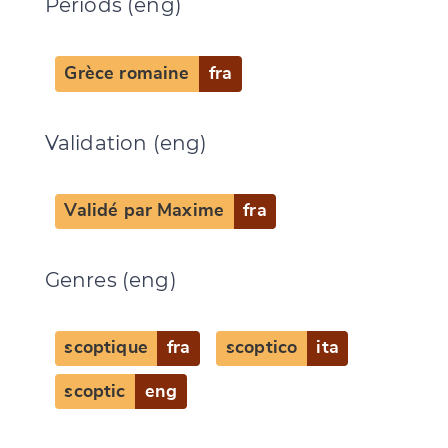
Periods (eng)
Grèce romaine
fra
Validation (eng)
Validé par Maxime
fra
Change language
Genres (eng)
scoptique
fra
scoptico
ita
scoptic
eng
CANCEL
SUBMIT & CHANGE