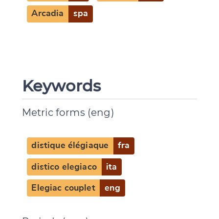
Arcadia
spa
Keywords
Metric forms (eng)
distique élégiaque
fra
distico elegiaco
ita
Elegiac couplet
eng