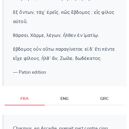
ἓξ ὄντων, τάχ᾽ ἐρεῖς, πῶς ἕβδομος ; εἷς φίλος
αὐτοῦ,
θάρσει, Χάρμε, λέγων, ἦλθεν ἐν ἱματίῳ.
ἕβδομος οὖν οὕτω παραγίνεται: εἰ δ᾽ ἔτι πέντε
εἶχε φίλους, ἦλθ᾽ ἄν, Ζωίλε, δωδέκατος.
— Paton edition
FRA
ENG
GRC
Charmos, en Arcadie, prenait part contre cinq