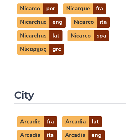
Nicarco
por
Nicarque
fra
Nicarchus
eng
Nicarco
ita
Nicarchus
lat
Nicarco
spa
Νίκαρχος
grc
City
Arcadie
fra
Arcadia
lat
Arcadia
ita
Arcadia
eng