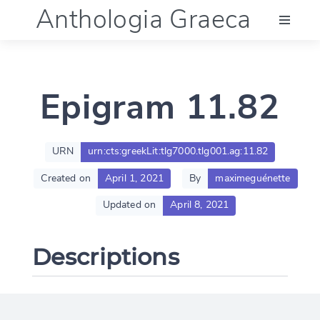
Anthologia Graeca
Menu
Epigram 11.82
Language (en)
Documentation
URN
urn:cts:greekLit:tlg7000.tlg001.ag:11.82
Created on
April 1, 2021
By
maximeguénette
Account
Updated on
April 8, 2021
Descriptions