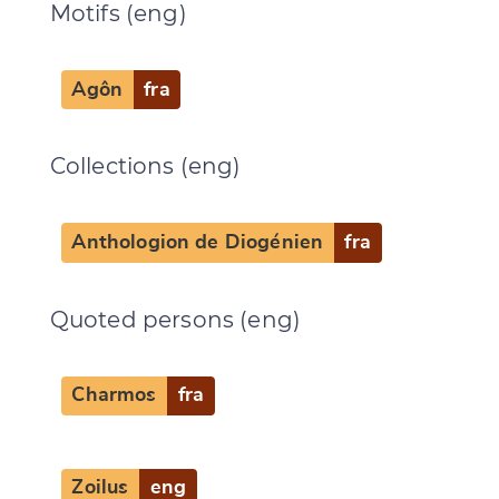
Motifs (eng)
Agôn
fra
Collections (eng)
Anthologion de Diogénien
fra
Quoted persons (eng)
Charmos
fra
Zoilus
eng