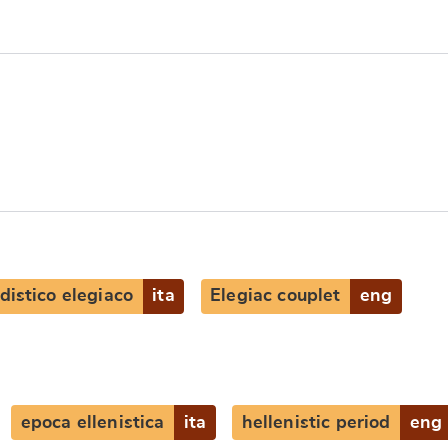
distico elegiaco
ita
Elegiac couplet
eng
epoca ellenistica
ita
hellenistic period
eng