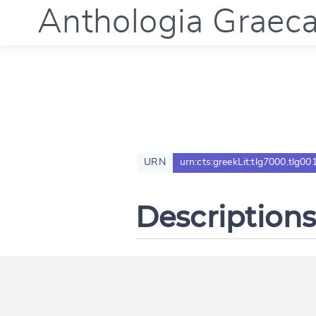
Anthologia Graec
URN
urn:cts:greekLit:tlg7000.tlg00
Descriptions