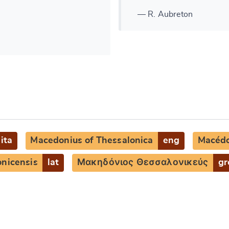
— R. Aubreton
ita
Macedonius of Thessalonica
eng
Macédo
nicensis
lat
Μακηδόνιος Θεσσαλονικεύς
gr