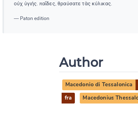
οὐχ ὑγιής. παῖδες, θραύσατε τὰς κύλικας.
— Paton edition
Author
Macedonio di Tessalonica
fra
Macedonius Thessalo