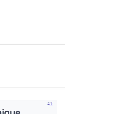
#1
nique