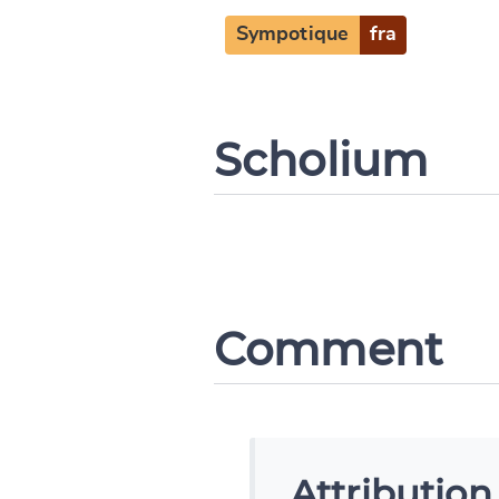
Sympotique
fra
Scholium
Comment
Attributio