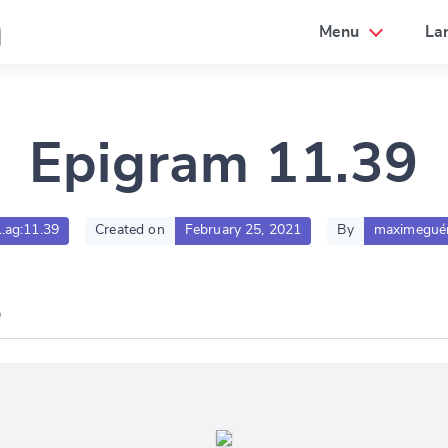
a
Menu
La
Epigram 11.39
1.ag:11.39
Created on
February 25, 2021
By
maximegué