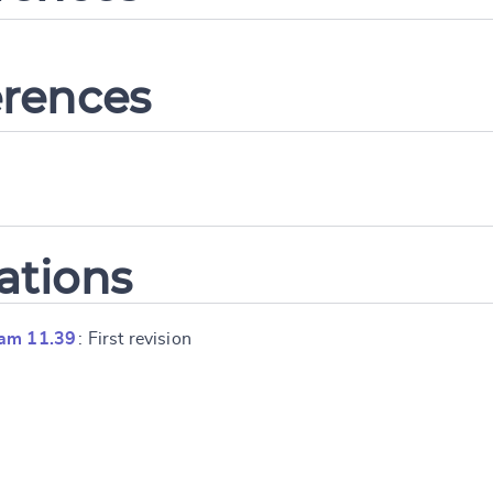
erences
ations
ram 11.39
: First revision