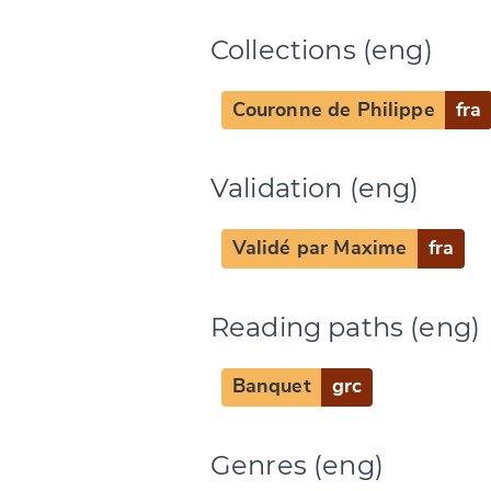
Collections (eng)
Couronne de Philippe
fra
Validation (eng)
Change languag
Validé par Maxime
fra
Reading paths (eng)
CANCEL
Banquet
grc
Genres (eng)