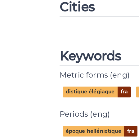
Cities
Keywords
Metric forms (eng)
distique élégiaque
fra
Periods (eng)
époque hellénistique
fra