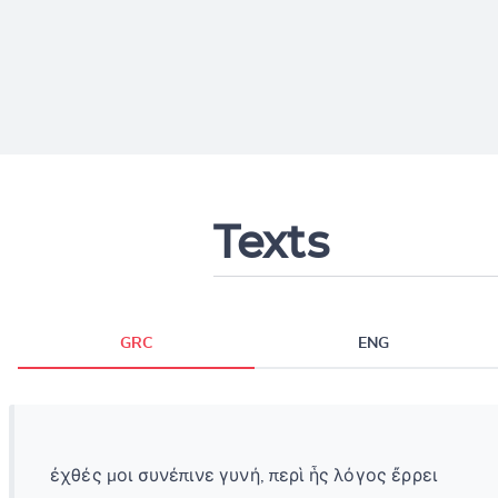
Texts
GRC
ENG
ἐχθές μοι συνέπινε γυνή, περὶ ἧς λόγος ἔρρει