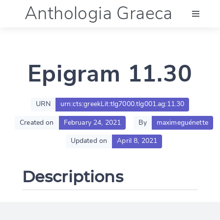
Anthologia Graeca
Menu
Epigram 11.30
Language (en)
Documentation
URN
urn:cts:greekLit:tlg7000.tlg001.ag:11.30
Created on
February 24, 2021
By
maximeguénette
Account
Updated on
April 8, 2021
Descriptions