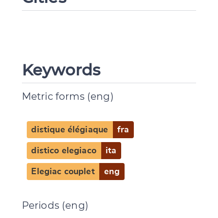
Keywords
Metric forms (eng)
distique élégiaque
fra
distico elegiaco
ita
Elegiac couplet
eng
Periods (eng)