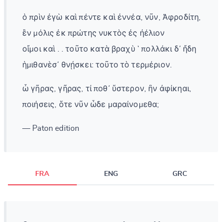
ὁ πρὶν ἐγὼ καὶ πέντε καὶ ἐννέα, νῦν, Ἀφροδίτη,
ἓν μόλις ἐκ πρώτης νυκτὸς ἐς ἠέλιον
οἴμοι καὶ . . τοῦτο κατὰ βραχὺ ῾ πολλάκι δ᾽ ἤδη
ἡμιθανὲσ᾽ θνῄσκει: τοῦτο τὸ τερμέριον.
ὦ γῆρας, γῆρας, τί ποθ᾽ ὕστερον, ἢν ἀφίκηαι,
ποιήσεις, ὅτε νῦν ὧδε μαραίνομεθα;
— Paton edition
FRA
ENG
GRC