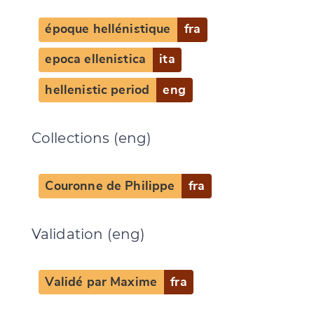
époque hellénistique
fra
epoca ellenistica
ita
hellenistic period
eng
Collections (eng)
Couronne de Philippe
fra
Change language
Validation (eng)
Validé par Maxime
fra
CANCEL
SUBMIT & CHANGE