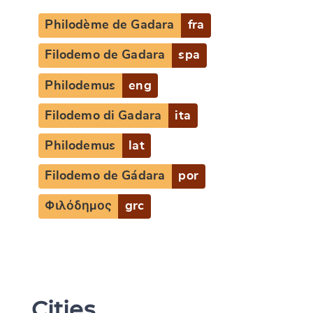
Philodème de Gadara
fra
Filodemo de Gadara
spa
Philodemus
eng
Filodemo di Gadara
ita
Philodemus
lat
Filodemo de Gádara
por
Φιλόδημος
grc
Cities