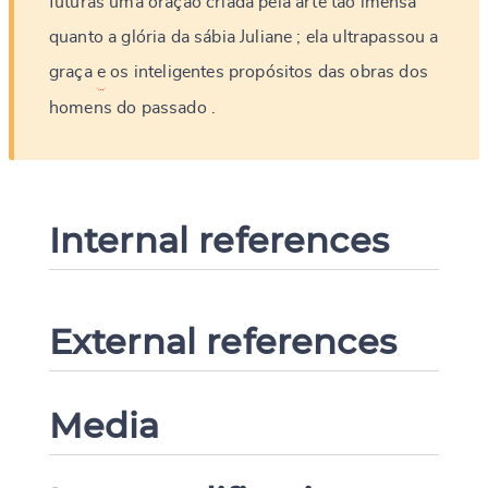
futuras
uma
oração
criada
pela
arte
tão
imensa
quanto
a
glória
da
sábia
Juliane
;
ela
ultrapassou
a
graça
e
os
inteligentes
propósitos
das
obras
dos
homens
do
passado
.
Internal references
External references
Media