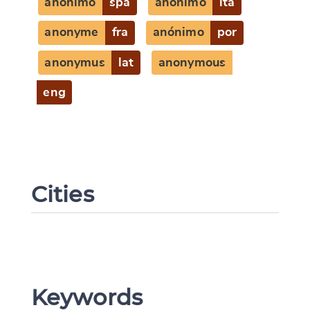
anónimo
spa
anonimo
ita
anonyme
fra
anónimo
por
anonymus
lat
anonymous
eng
Cities
Keywords