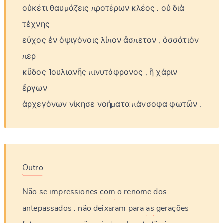
οὐκέτι
θαυμάζεις
προτέρων
κλέος
:
οὐ
διὰ
τέχνης
εὖχος
ἐν
ὀψιγόνοις
λίπον
ἄσπετον
,
ὁσσάτιόν
περ
κῦδος
Ἰουλιανῆς
πινυτόφρονος
,
ἣ
χάριν
ἔργων
ἀρχεγόνων
νίκησε
νοήματα
πάνσοφα
φωτῶν
.
Outro
Não
se
impressiones
com
o
renome
dos
antepassados
:
não
deixaram
para
as
gerações