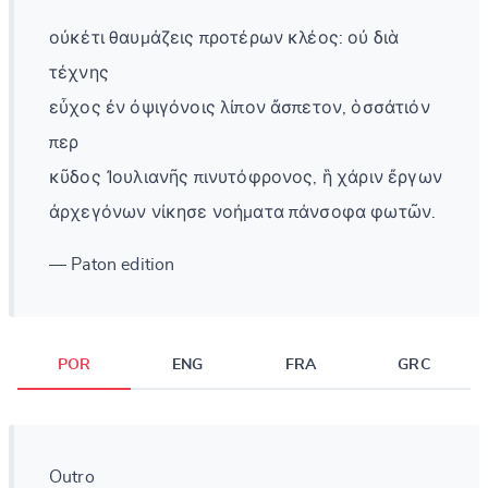
οὐκέτι θαυμάζεις προτέρων κλέος: οὐ διὰ
τέχνης
εὖχος ἐν ὀψιγόνοις λίπον ἄσπετον, ὁσσάτιόν
περ
κῦδος Ἰουλιανῆς πινυτόφρονος, ἣ χάριν ἔργων
ἀρχεγόνων νίκησε νοήματα πάνσοφα φωτῶν.
— Paton edition
POR
ENG
FRA
GRC
Outro