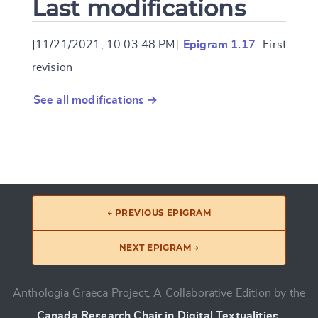
Last modifications
[11/21/2021, 10:03:48 PM]
Epigram 1.17
: First
revision
See all modifications →
← PREVIOUS EPIGRAM
NEXT EPIGRAM →
Anthologia Graeca Project, A Collaborative Edition by the
Canada Research Chair in Digital Textualities
.