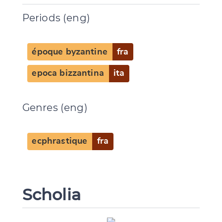
Periods (eng)
époque byzantine
fra
epoca bizzantina
ita
Genres (eng)
ecphrastique
fra
Change language
Scholia
CANCEL
SUBMIT & CHANGE