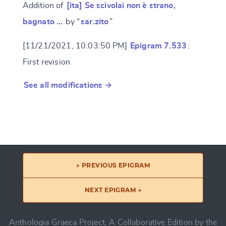
Addition of
[ita] Se scivolai non è strano,
bagnato …
by “
sar.zito
”
[11/21/2021, 10:03:50 PM]
Epigram 7.533
:
First revision
See all modifications →
← PREVIOUS EPIGRAM
NEXT EPIGRAM →
Anthologia Graeca Project, A Collaborative Edition by the