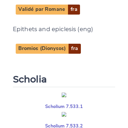
Validé par Romane
fra
Epithets and epiclesis (eng)
Bromios (Dionysos)
fra
Scholia
Change language
Scholium 7.533.1
CANCEL
SUBMIT & CHANGE
Scholium 7.533.2