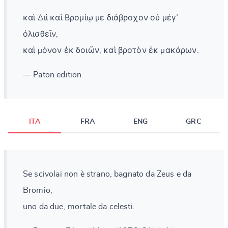
καὶ Διὶ καὶ Βρομίῳ με διάβροχον οὐ μέγ᾽
ὀλισθεῖν,
καὶ μόνον ἐκ δοιῶν, καὶ βροτὸν ἐκ μακάρων.
— Paton edition
ITA
FRA
ENG
GRC
Se scivolai non è strano, bagnato da Zeus e da
Bromio,
uno da due, mortale da celesti.