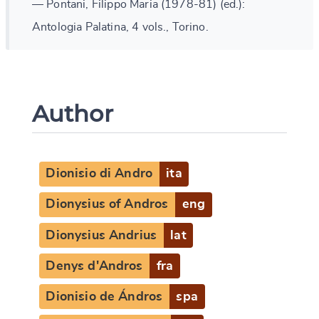
— Pontani, Filippo Maria (1978-81) (ed.):
Antologia Palatina, 4 vols., Torino.
Author
Dionisio di Andro
ita
Dionysius of Andros
eng
Dionysius Andrius
lat
Denys d'Andros
fra
Dionisio de Ándros
spa