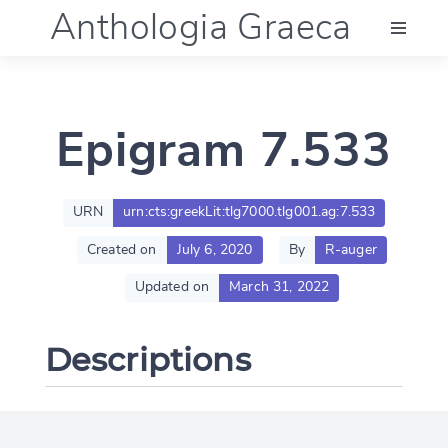
Anthologia Graeca
Menu
Epigram 7.533
Language (en)
Documentation
URN
urn:cts:greekLit:tlg7000.tlg001.ag:7.533
Created on
July 6, 2020
By
R-auger
Account
Updated on
March 31, 2022
Descriptions