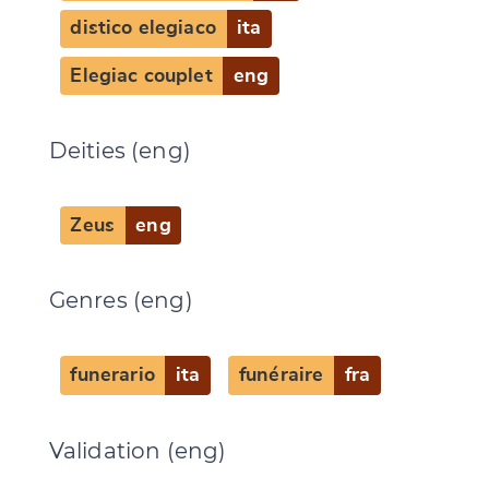
distico elegiaco
ita
Elegiac couplet
eng
Deities (eng)
Zeus
eng
Genres (eng)
funerario
ita
funéraire
fra
Validation (eng)