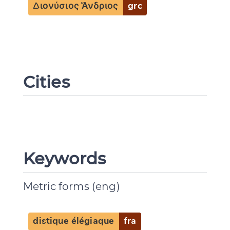
Διονύσιος Ἄνδριος
grc
Cities
Keywords
Metric forms (eng)
distique élégiaque
fra