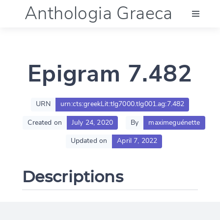
Anthologia Graeca
Menu
Epigram 7.482
Language (en)
Documentation
URN
urn:cts:greekLit:tlg7000.tlg001.ag:7.482
Created on
July 24, 2020
By
maximeguénette
Account
Updated on
April 7, 2022
Descriptions