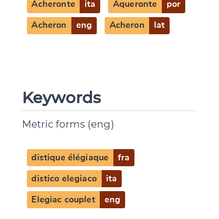
Acheronte
ita
Aqueronte
por
Acheron
eng
Acheron
lat
Keywords
Metric forms (eng)
distique élégiaque
fra
distico elegiaco
ita
Elegiac couplet
eng