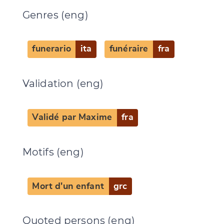
Genres (eng)
funerario
ita
funéraire
fra
Validation (eng)
Validé par Maxime
fra
Change language
Motifs (eng)
Mort d'un enfant
grc
CANCEL
SUBMIT & CHANGE
Quoted persons (eng)