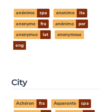
anónimo
spa
anonimo
ita
anonyme
fra
anónimo
por
anonymus
lat
anonymous
eng
City
Achéron
fra
Aqueronte
spa