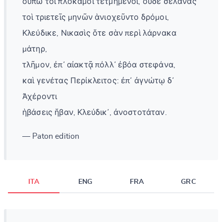
οὔπω τοι πλόκαμοι τετμημένοι, οὐδὲ σελάνας
τοὶ τριετεῖς μηνῶν ἁνιοχεῦντο δρόμοι,
Κλεύδικε, Νικασὶς ὅτε σὰν περὶ λάρνακα
μάτηρ,
τλῆμον, ἐπ᾽ αἰακτᾷ πόλλ᾽ ἐβόα στεφάνα,
καὶ γενέτας Περίκλειτος: ἐπ᾽ ἀγνώτῳ δ᾽
Ἀχέροντι
ἡβάσεις ἥβαν, Κλεύδικ᾽, ἀνοστοτάταν.
— Paton edition
ITA
ENG
FRA
GRC