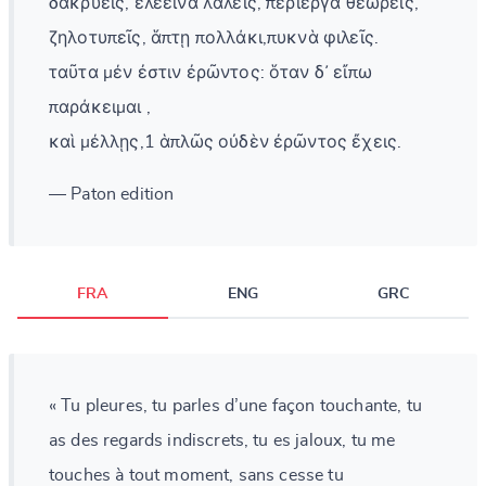
δακρύεις, ἐλεεινὰ λαλεῖς, περίεργα θεωρεῖς,
ζηλοτυπεῖς, ἅπτῃ πολλάκι,πυκνὰ φιλεῖς.
ταῦτα μέν ἐστιν ἐρῶντος: ὅταν δ᾽ εἴπω
παράκειμαι ,
καὶ μέλλῃς,1 ἁπλῶς οὐδὲν ἐρῶντος ἔχεις.
— Paton edition
FRA
ENG
GRC
« Tu pleures, tu parles d’une façon touchante, tu
as des regards indiscrets, tu es jaloux, tu me
touches à tout moment, sans cesse tu