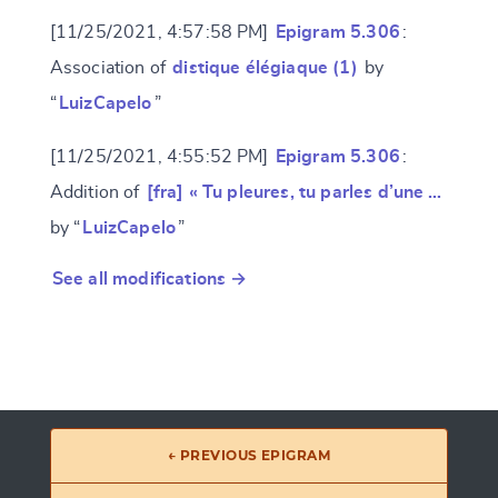
[11/25/2021, 4:57:58 PM]
Epigram 5.306
:
Association of
distique élégiaque (1)
by
“
LuizCapelo
”
[11/25/2021, 4:55:52 PM]
Epigram 5.306
:
Addition of
[fra] « Tu pleures, tu parles d’une …
by “
LuizCapelo
”
See all modifications →
← PREVIOUS EPIGRAM