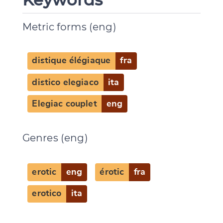
Metric forms (eng)
distique élégiaque
fra
distico elegiaco
ita
Elegiac couplet
eng
Genres (eng)
Change language
erotic
eng
érotic
fra
erotico
ita