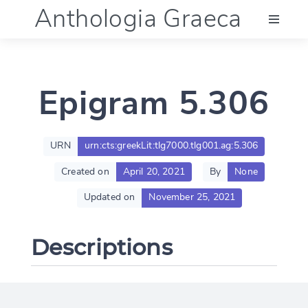
Anthologia Graeca
Menu
Epigram 5.306
Language (en)
Documentation
URN
urn:cts:greekLit:tlg7000.tlg001.ag:5.306
Created on
April 20, 2021
By
None
Account
Updated on
November 25, 2021
Descriptions