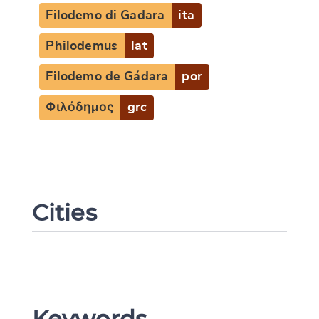
Filodemo di Gadara
ita
Philodemus
lat
Filodemo de Gádara
por
Φιλόδημος
grc
Cities
Keywords