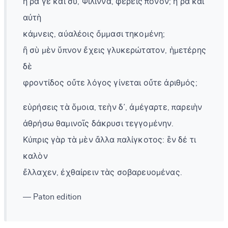
ἦ ῥά γε καὶ σύ, Φίλιννα, φέρεις πόνον; ἦ ῥα καὶ
αὐτὴ
κάμνεις, αὐαλέοις ὄμμασι τηκομένη;
ἢ σὺ μὲν ὕπνον ἔχεις γλυκερώτατον, ἡμετέρης
δὲ
φροντίδος οὔτε λόγος γίνεται οὔτε ἀριθμός;
εὑρήσεις τὰ ὅμοια, τεὴν δ᾽, ἀμέγαρτε, παρειὴν
ἀθρήσω θαμινοῖς δάκρυσι τεγγομένην.
Κύπρις γὰρ τὰ μὲν ἄλλα παλίγκοτος: ἓν δέ τι
καλὸν
ἔλλαχεν, ἐχθαίρειν τὰς σοβαρευομένας.
— Paton edition