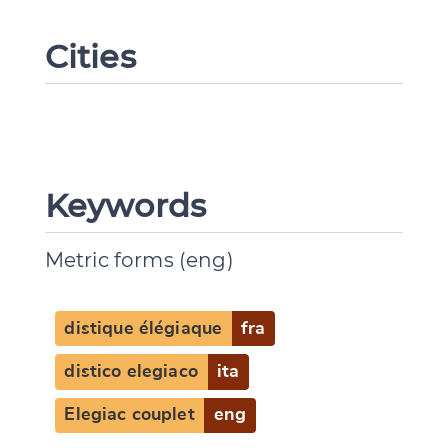
Cities
Keywords
Metric forms (eng)
Change language
distique élégiaque
fra
distico elegiaco
ita
CANCEL
SUBMIT & CHANGE
Elegiac couplet
eng