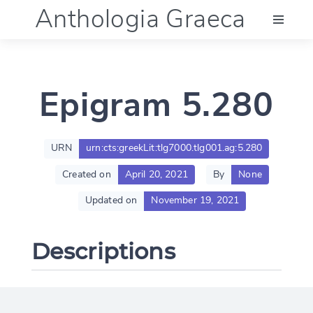
Anthologia Graeca
Menu
Epigram 5.280
Language (en)
Documentation
URN
urn:cts:greekLit:tlg7000.tlg001.ag:5.280
Created on
April 20, 2021
By
None
Account
Updated on
November 19, 2021
Descriptions