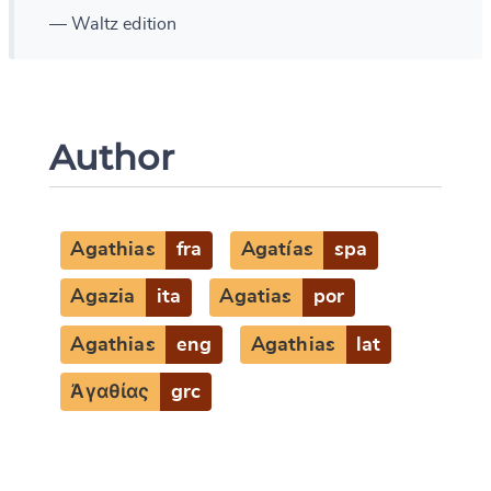
— Waltz edition
Author
Agathias
fra
Agatías
spa
Agazia
ita
Agatias
por
Agathias
eng
Agathias
lat
Ἀγαθίας
grc