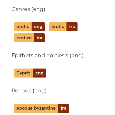
Genres (eng)
erotic
eng
érotic
fra
erotico
ita
Epithets and epiclesis (eng)
Cypris
eng
Periods (eng)
époque byzantine
fra