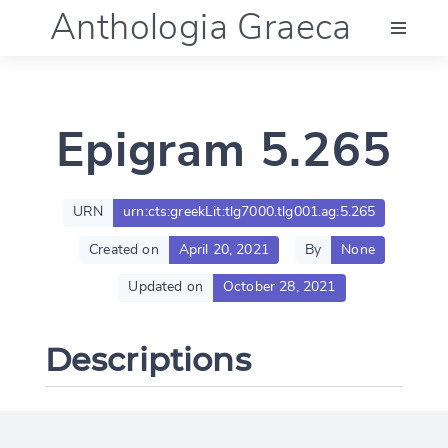
Anthologia Graeca
Menu
Epigram 5.265
Language (en)
Documentation
URN
urn:cts:greekLit:tlg7000.tlg001.ag:5.265
Created on
April 20, 2021
By
None
Account
Updated on
October 28, 2021
Descriptions