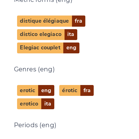
distique élégiaque
fra
distico elegiaco
ita
Change language
Elegiac couplet
eng
Genres (eng)
CANCEL
SUBMIT & CHANGE
erotic
eng
érotic
fra
erotico
ita
Periods (eng)