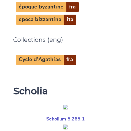
époque byzantine
fra
epoca bizzantina
ita
Collections (eng)
Cycle d'Agathias
fra
Scholia
Scholium 5.265.1