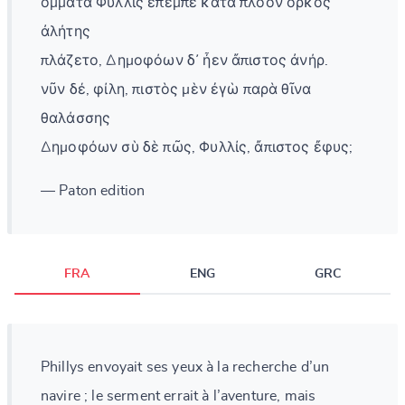
ὄμματα Φυλλὶς ἔπεμπε κατὰ πλόον ὅρκος
ἀλήτης
πλάζετο, Δημοφόων δ᾽ ἦεν ἄπιστος ἀνήρ.
νῦν δέ, φίλη, πιστὸς μὲν ἐγὼ παρὰ θῖνα
θαλάσσης
Δημοφόων σὺ δὲ πῶς, Φυλλίς, ἄπιστος ἔφυς;
— Paton edition
FRA
ENG
GRC
Phillys envoyait ses yeux à la recherche d’un
navire ; le serment errait à l’aventure, mais