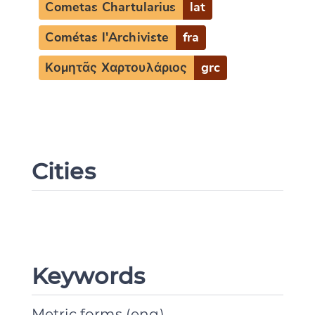
Cometas Chartularius
lat
Cométas l'Archiviste
fra
Κομητᾶς Χαρτουλάριος
grc
Cities
Keywords
Metric forms (eng)