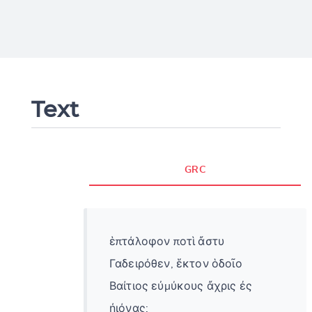
Text
GRC
ἑπτάλοφον ποτὶ ἄστυ
Γαδειρόθεν, ἕκτον ὁδοῖο
Βαίτιος εὐμύκους ἄχρις ἐς
ἠιόνας: