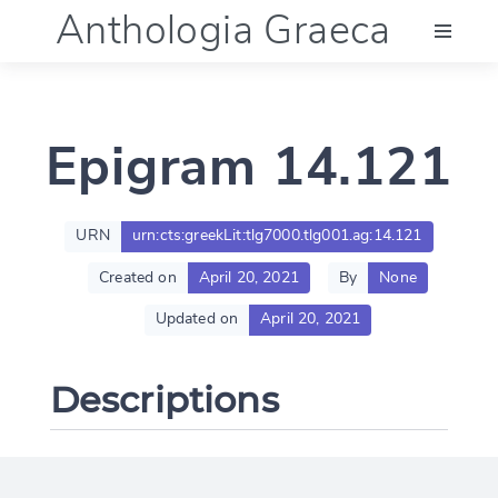
Anthologia Graeca
Menu
Epigram 14.121
Language (en)
Documentation
URN
urn:cts:greekLit:tlg7000.tlg001.ag:14.121
Created on
April 20, 2021
By
None
Account
Updated on
April 20, 2021
Descriptions