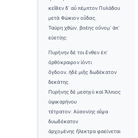
κεῖθεν δ᾽ αὖ πέμπτον Πυλάδου
μετὰ Φώκιον οὖδας,
Ταύρη χθὼν, βοέης οὔνομ᾽ ἀπ᾽
εὐετίης:
Πυρήνην δέ τοι ἔνθεν ἐπ᾽
ὀρθόκραιρον ἰόντι
ὄγδοον, ἠδὲ μιῆς δωδέκατον
δεκάτης.
Πυρήνης δὲ μεσηγὺ καὶ Ἄλπιος
ὑψικαρήνου
τέτρατον: Αὐσονίης αἶψα
δυωδέκατον
ἀρχομένης ἤλεκτρα φαείνεται