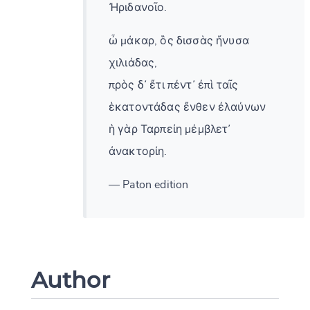
Ἠριδανοῖο.
ὦ μάκαρ, ὃς δισσὰς ἤνυσα
χιλιάδας,
πρὸς δ᾽ ἔτι πέντ᾽ ἐπὶ ταῖς
ἑκατοντάδας ἔνθεν ἐλαύνων
ἡ γὰρ Ταρπείη μέμβλετ᾽
ἀνακτορίη.
— Paton edition
Author