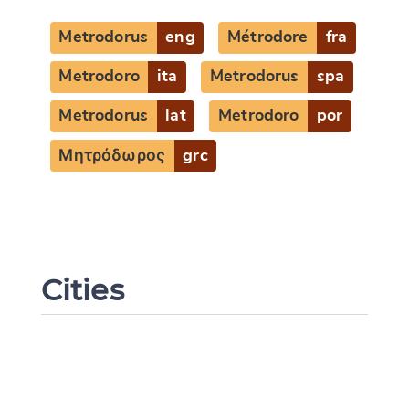
Metrodorus
eng
Métrodore
fra
Metrodoro
ita
Metrodorus
spa
Metrodorus
lat
Metrodoro
por
Μητρόδωρος
grc
Change language
Cities
CANCEL
SUBMIT & CHANGE