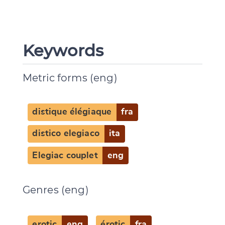
Keywords
Metric forms (eng)
Change language
distique élégiaque
fra
distico elegiaco
ita
Elegiac couplet
eng
CANCEL
SUBMIT & CHANGE
Genres (eng)
erotic
eng
érotic
fra