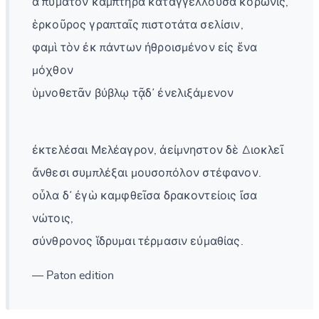
ἁ πύματον καμπτῆρα καταγγέλλουσα κορωνίς,
ἑρκοῦρος γραπταῖς πιστοτάτα σελίσιν,
φαμὶ τὸν ἐκ πάντων ἠθροισμένον εἰς ἕνα
μόχθον
ὑμνοθετᾶν βύβλῳ τᾷδ᾽ ἐνελιξάμενον
ἐκτελέσαι Μελέαγρον, ἀείμνηστον δὲ Διοκλεῖ
ἄνθεσι συμπλέξαι μουσοπόλον στέφανον.
οὖλα δ᾽ ἐγὼ καμφθεῖσα δρακοντείοις ἴσα
νώτοις,
σύνθρονος ἵδρυμαι τέρμασιν εὐμαθίας.
— Paton edition