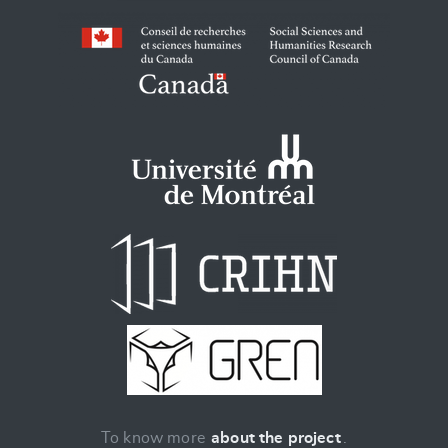
To know more
about the project
.