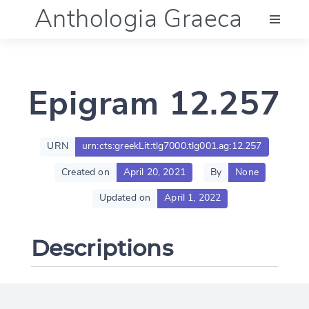
Anthologia Graeca
Menu
Epigram 12.257
Language (en)
Documentation
URN
urn:cts:greekLit:tlg7000.tlg001.ag:12.257
Created on
April 20, 2021
By
None
Account
Updated on
April 1, 2022
Descriptions