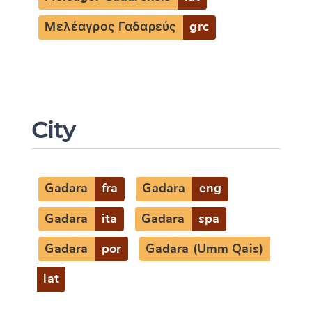
Μελέαγρος Γαδαρεύς
grc
City
Gadara
fra
Gadara
eng
Gadara
ita
Gadara
spa
Gadara
por
Gadara (Umm Qais)
lat