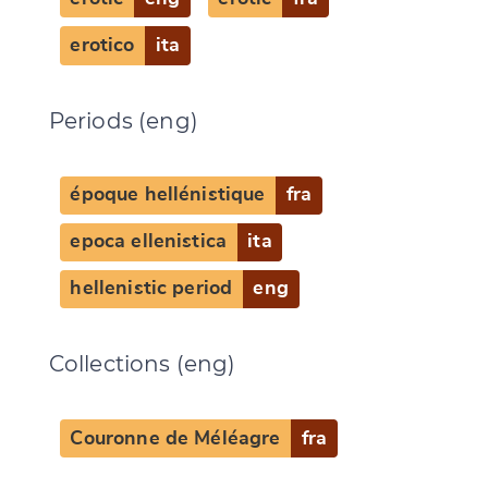
erotico
ita
Periods (eng)
époque hellénistique
fra
epoca ellenistica
ita
hellenistic period
eng
Collections (eng)
Couronne de Méléagre
fra