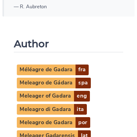
— R. Aubreton
Author
Méléagre de Gadara
fra
Meleagro de Gádara
spa
Meleager of Gadara
eng
Meleagro di Gadara
ita
Meleagro de Gadara
por
Meleager Gadarensis
lat